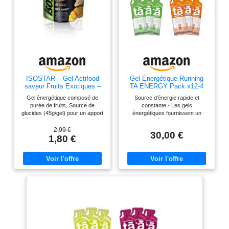
ISOSTAR – Gel Actifood
Gel Énergétique Running
saveur Fruits Exotiques –
TA ENERGY Pack x12-4
Gel Énergétique Sport avec
Saveurs Glucides Caféine
Gel énergétique composé de
Source d'énergie rapide et
Glucides, Source de
purée de fruits, Source de
constante - Les gels
Vitamines B1, C & E –
glucides (45g/gel) pour un apport
énergétiques fournissent un
Running, Vélo & Trail – 90
d’énergie lors d’efforts physiques
apport d'énergie rapide et
g
intenses et soutenus Source de
constant pour aider les sportifs à
2,99 €
30,00 €
vitamine B1 contribuant à un
atteindre leurs objectifs. Contient
1,80 €
métabolisme énergétique normal,
des BCAA pour réduire la fatigue
Source de vitamine C contribuant
et favoriser la récupération -
à réduire la fatigue, Source de
Chaque sachet contient 500mg
vitamine E contribuant à protéger
de BCAA dans un ratio 2:1:1, qui
les cellules contre le stress
est la proportion optimale pour
oxydatif Idéal à consommer
stimuler la synthèse des
pendant un effort intense et de
protéines musculaires, réduire la
longue durée (> 1h30), Peut être
fatigue et favoriser la
pris en plusieurs fois Gourde à
récupération. Ingrédients de
boire pratique et facile à
haute qualité pour une
transporter, Refermable, Texture
performance optimale - Les gels
de purée de fruits à la saveur
énergétiques contiennent des