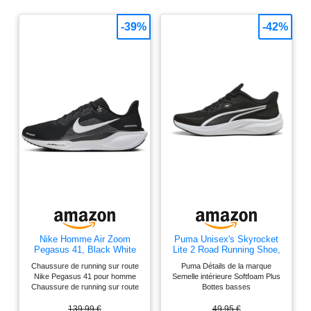
-39%
-42%
Nike Homme Air Zoom
Puma Unisex's Skyrocket
Pegasus 41, Black White
Lite 2 Road Running Shoe,
Anthracite, 43 EU
Puma Black Puma White
Chaussure de running sur route
Puma Détails de la marque
Puma Silver, 45 EU
Nike Pegasus 41 pour homme
Semelle intérieure Softfoam Plus
Chaussure de running sur route
Bottes basses
Nike Pegasus 41 pour homme
Tige en maille technique
139,99 €
49,95 €