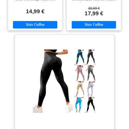
Noir/Noir,L-XL)
élastique qui convient à un large
qui élimine la transpiration et
éventail de types de corps. Ne
sèche très rapidement Nouvelle
30,00 €
14,99 €
vous inquiétez pas des tailles,
coupe aérodynamique et ourlet
17,99 €
car ils offrent une incroyable
arrondi UA Tech est notre
adaptabilité - même les
équipement d'entraînement
personnes ayant des cuisses
original incontournable: ample,
plus larges ou des cadres plus
léger et il vous garde au frais
petits peuvent trouver une paire
de leggings parfaitement
adaptée. SUPER DOUX - Les
leggings pour femmes sont aussi
doux que du beurre, offrant un
niveau de confort inégalé. La
texture lisse vous donnera
l'impression de porter une
deuxième peau, permettant un
mouvement sans restriction,
sans être transparent. TAILLE
HAUTE - La large bande de taille
offre un contrôle du ventre et un
aspect élancé, aide à aplatir le
ventre et à accentuer la taille,
tandis que le style taille haute
allonge les jambes et améliore
votre silhouette, vous donnant
l'air plus mince. POLYVALENT -
Que ce soit pour un look chic au
travail ou décontracté le week-
end, les leggings SINOPHANT
ont de quoi vous satisfaire. Nos