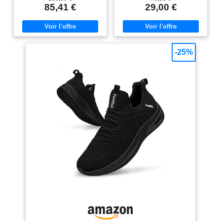
respirante améliorée La semelle
85,41 €
29,00 €
intermédiaire en mousse ReactX
enveloppe les unités Air Zoom à
l'avant-pied et au talon pour une
foulée réactive Semelle
extérieure en caoutchouc
exclusive avec motif gaufré qui
-25%
offre traction et flexibilité