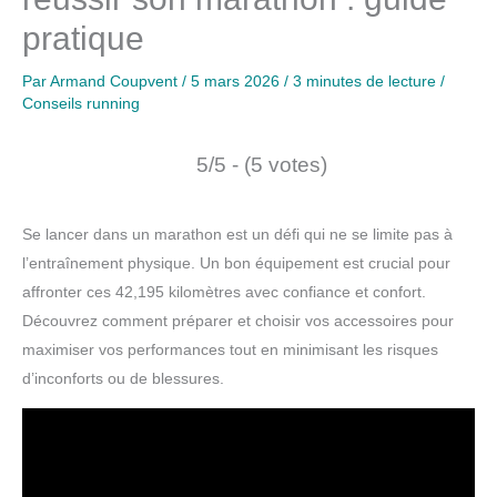
pratique
Par
Armand Coupvent
/
5 mars 2026
/
3 minutes de lecture
/
Conseils running
5/5 - (5 votes)
Se lancer dans un marathon est un défi qui ne se limite pas à
l’entraînement physique. Un bon équipement est crucial pour
affronter ces 42,195 kilomètres avec confiance et confort.
Découvrez comment préparer et choisir vos accessoires pour
maximiser vos performances tout en minimisant les risques
d’inconforts ou de blessures.