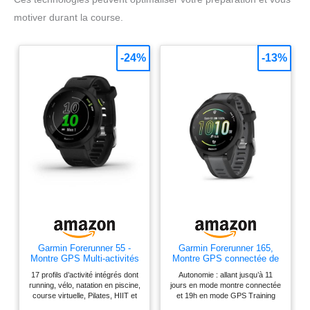
motiver durant la course.
-24%
-13%
Garmin Forerunner 55 -
Garmin Forerunner 165,
Montre GPS Multi-activités
Montre GPS connectée de
Running avec Fonctions
Running, Noir/Gris, 43mm
17 profils d’activité intégrés dont
Autonomie : allant jusqu’à 11
d’Entrainement Coach et
running, vélo, natation en piscine,
jours en mode montre connectée
Cardio au Poignet – Noir -
course virtuelle, Pilates, HIIT et
et 19h en mode GPS Training
Boîtier 42 mm
exercices de respiration.
Effect : consultez la fonction pour