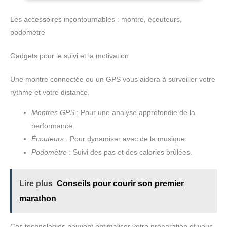
pour une libération d'énergie immédiate et 150mg d'électrolytes
pour compenser la perte de sels minéraux pendant l'exercice.
Les accessoires incontournables : montre, écouteurs,
Facile à transporter et à digérer - Les gels énergétiques sont
faciles à transporter et à digérer, avec un sachet pratique de 40ml
podomètre
qui se range facilement dans une poche ou un sac à dos. Pack
comprenant les 4 saveurs suivantes : (Strawberry Lime, Lemon
Lime, Salted Raspberry, Salted Watermelon)
Gadgets pour le suivi et la motivation
Une montre connectée ou un GPS vous aidera à surveiller votre
rythme et votre distance.
Montres GPS
: Pour une analyse approfondie de la
performance.
Écouteurs
: Pour dynamiser avec de la musique.
Podomètre
: Suivi des pas et des calories brûlées.
Lire plus
Conseils pour courir son premier
marathon
Ces technologies peuvent optimaliser votre préparation et vous