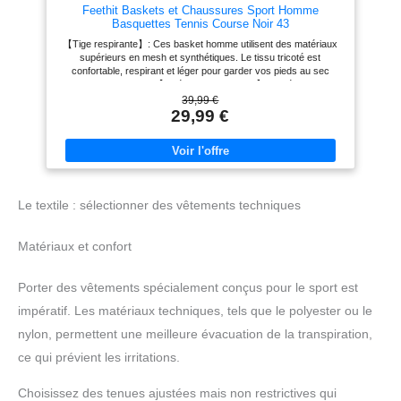
Feethit Baskets et Chaussures Sport Homme
Basquettes Tennis Course Noir 43
【Tige respirante】: Ces basket homme utilisent des matériaux
supérieurs en mesh et synthétiques. Le tissu tricoté est
confortable, respirant et léger pour garder vos pieds au sec
pendant l'exercice. 【 Intérieur confortable 】 : l'intérieur des
chaussures homme est fabriqué en textile et en coton respirant
39,99 €
hautement élastique. Amorti et absorption des chocs accrus,
29,99 €
offrant un confort même en position debout et en marchant
pendant une longue période. 【Antidérapant et antichoc】: Ces
chaussures de sport pour hommes sont fabriquées en EVA et en
caoutchouc résistant. L'EVA offre une absorption des chocs, un
amorti et un soutien efficaces. La semelle extérieure en
caoutchouc est antidérapante et résistante à l'usure. 【Glisser
Le textile : sélectionner des vêtements techniques
sur & À lacets】: Les sneakers homme avec doublure
synthétique élastique et douce protègent votre talon arrière de
l'abrasion, ce qui est pratique à mettre et à enlever. Les lacets
Matériaux et confort
peuvent être facilement ajustés pour mieux s'adapter à vos pieds.
【Plusieurs Occacions】: Les baskets et chaussures de sport
homme conviennent à la course, à la randonnée, au sport, à la
Porter des vêtements spécialement conçus pour le sport est
gym, au jogging, au cyclisme, à l'exercice, au travail, au basket-
ball, au tennis, au football, aux fêtes, aux voyages, à la maison,
impératif. Les matériaux techniques, tels que le polyester ou le
aux cours d'entraînement, aux vacances, aux loisirs, achats
quotidiens, camping, conduite, activités intérieures et extérieures.
nylon, permettent une meilleure évacuation de la transpiration,
Chaussures de marche décontractées à enfiler pour hommes,
parfaites pour votre usage quotidien.
ce qui prévient les irritations.
Choisissez des tenues ajustées mais non restrictives qui