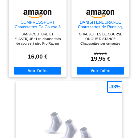
COMPRESSPORT
DANISH ENDURANCE
Chaussettes De Course à
Chaussettes de Running,
Pied - Pro Racing Socks
Lot de 3 ou 5, Multicouleurs
SANS COUTURE ET
CHAUSETTES DE COURSE
V3 Run High - Prévention
(1x Blue/Jaune, 1x
ÉLASTIQUE : Les chaussettes
LONGUE DISTANCE :
des Ampoules - Amorti et
Gris/Noir, 1x Noir/Gris), 43-
de course à pied Pro Racing
Chaussettes performantes
Respirabilité - Running et
47
V3.0 Run de Compressport
conçues pour l'entraînement
Triathlon - Pour
préviennent les frottements et
marathon, les courses estivales
29,95 €
Entraînement et
16,00 €
pressions inutiles et vous offrent
et le confort sans ampoules à
19,95 €
Compétition - Légère
ainsi un confort supérieur durant
chaque sortie SÉCHAGE
vos courses. ULTRA-
RAPIDE ET CONTRÔLE DE LA
VENTILATION : Les Pro Racing
CHALEUR : Le polypropylène
V3 Run disposent de fines
hydrophobe évacue la
bandes d'aération autour du pied
transpiration et sèche
pour une respirabilité complète.
rapidement, gardant les pieds au
-33%
AMORTI : les 3D Dots
sec et réduisant le risque
amortissent l'impact et donnent
d'ampoules lors des courses
au pied une adhérence solide
longues PROTECTION
dans la chaussure.Ils contribuent
REMBOURRÉE AVEC
à la protection du tendon d'Achille
AJUSTEMENT SÉCURISÉ : Un
et augmente le retour veineux et
rembourrage ciblé dans les
à atténuer la fatigue pour plus de
zones à fort impact réduit les
confort. PRÉVENTION DES
frottements, tandis que la
BLESSURES : Un soutien
compression de la voûte et l'orteil
amélioré de la voûte plantaire à
sans couture assurent un bon
360° stimule la circulation
maintien FABRIQUÉES EN