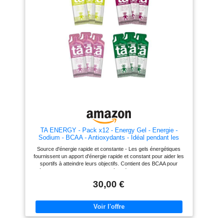
fruits exotiques, Sans colorant ni
ingrédients de haute qualité pour
conservateur, Arômes naturels
une performance optimale, avec
Contenu : 1 Actifood Exotif Fruits
33g de glucides, dont 14g de
Isostar, Poids net : 90 g, Art. No.
sucres, pour une libération
199482
d'énergie immédiate et 150mg
d'électrolytes pour compenser la
perte de sels minéraux pendant
l'exercice. Facile à transporter et
à digérer - Les gels énergétiques
sont faciles à transporter et à
digérer, avec un sachet pratique
de 40ml qui se range facilement
dans une poche ou un sac à dos.
Pack comprenant les 4 saveurs
suivantes : (Apple Crumble,
Mandarin Orange, Wild Berry,
Cola)
TA ENERGY - Pack x12 - Energy Gel - Energie -
Sodium - BCAA - Antioxydants - Idéal pendant les
activités sportives 133Kcal
Source d'énergie rapide et constante - Les gels énergétiques
fournissent un apport d'énergie rapide et constant pour aider les
sportifs à atteindre leurs objectifs. Contient des BCAA pour
réduire la fatigue et favoriser la récupération - Chaque sachet
contient 500mg de BCAA dans un ratio 2:1:1, qui est la proportion
30,00 €
optimale pour stimuler la synthèse des protéines musculaires,
réduire la fatigue et favoriser la récupération. Ingrédients de haute
qualité pour une performance optimale - Les gels énergétiques
contiennent des ingrédients de haute qualité pour une
performance optimale, avec 33g de glucides, dont 14g de sucres,