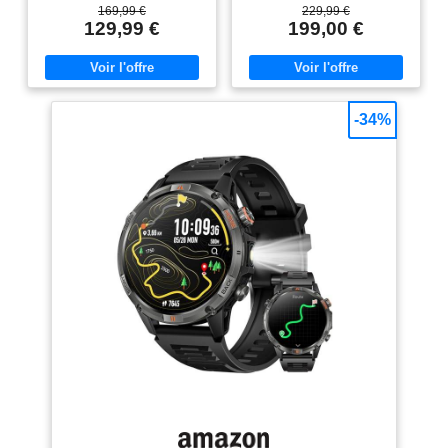
Suggestion d’entrainements
comprendre les bénéfices de
169,99 €
229,99 €
quotidiens prenant en compte le
votre entraînement sur votre
129,99 €
199,00 €
niveau de forme physique. Plans
forme physique Atteignez vos
d’entrainement gratuits pour
objectifs avec des suggestions
préparer un 5km, un 10km ou un
personnalisées d’entraînement
semi-marathon.
qui s’adaptent à vos
GPS/Glonass/Galileo : permet de
performances et vos besoins de
connaitre sa position plus
récupération Multisports : plus de
-34%
précisément même dans les
25 profils d’activité intégrés dont
zones les plus escarpées.
la course à pied, course sur
Accéléromètre intégré. Fonctions
piste, le vélo, HIIT, la natation en
PacePro, Finish Time et temps
piscine et en eau libre… Suivi
de récupération pour une gestion
santé : fréquence cardiaque,
parfaite de l’effort. Taille
détection de sieste, score de
d'affichage: 1.04 pouces
sommeil, rapport matinal, Body
Composants inclus: Forerunner
Battery et niveau de stress…
55, câble de chargement,
Fonctions connectées : Garmin
documentation
Pay, suivi des appels et SMS,
météo, LiveTrack, détection
d’incident et assistance… Boîtier
43 mm et bracelet Quick-
Release 20 mm Compatible IOS
et Android