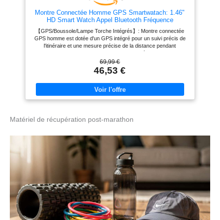
Montre Connectée Homme GPS Smartwatach: 1.46"
HD Smart Watch Appel Bluetooth Fréquence
Cardiaque SpO2 580mAh Batterie 100+ Modes
【GPS/Boussole/Lampe Torche Intégrés】: Montre connectée
Sportifs IP68 Etanche Surveillance Santé Torche LED
GPS homme est dotée d'un GPS intégré pour un suivi précis de
pour iOS e Android
l'itinéraire et une mesure précise de la distance pendant
l'exercice. La boussole de la montre connectée homme facilite
l'orientation lors des activités de plein air. La lampe torche de la
69,99 €
montre connectee fournit un éclairage intense d'une simple
46,53 €
pression, vous permettant d'éclairer rapidement le chemin devant
vous ou d'inspecter votre équipement pendant une utilisation
nocturne. 【100+ Modes Sportifs/Protection de Qualité Militaire】:
cette montre connectée homme sport offre plus de 100 modes
sportifs d'intérieur et d'extérieur, et suit vos données d'activité,
vos pas, vos dépenses caloriques et d'autres mesures de
Matériel de récupération post-marathon
fitness. La technologie de protection de qualité militaire garantit
une durabilité exceptionnelle, tandis que la résistance à l'eau IP68
permet de supporter sans problème la transpiration, la pluie et
d'autres environnements humides pendant les entraînements.
【Surveillance Complète de la Santé】: cette montre connecter
pour homme intègre un capteur optique de haute précision pour
une surveillance 24 heures sur 24 de la fréquence cardiaque et
surveillance de la tension artérielle. La montre connecté homme
surveille automatiquement le sommeil nocturne et enregistre les
données afin d'analyser la qualité du sommeil. Les mesures de
santé sont synchronisées avec l'application Glory Fit, ce qui
permet d'avoir une vue d'ensemble de votre bien-être. 【Écran
circulaire de 1,46 pouce】: Montre connectée homme iphone de
qualité militaire est dotée d'un écran IPS HD de 1,46 pouce au