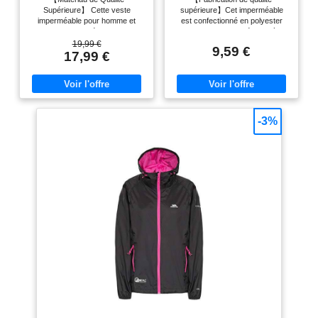
Running Homme, pour
Hommes avec Sac, Veste
Supérieure】 Cette veste
supérieure】Cet imperméable
Sport Cyclisme Running
de Randonnée Homme,
imperméable pour homme et
est confectionné en polyester
Voyage, Avec fermeture
Veste Running Course
femme est fabriquée en tissu 100
100 % respirant, léger et à
éclair(XL)
Tactique Travail Légère
% polyester, confortable,
séchage rapide. Sa matière
19,99 €
pour Sport Cyclisme
9,59 €
respirant, léger, indéchirable et
douce et agréable au toucher
17,99 €
Voyage, Sans Poches,
durable. Des bandes
offre un confort optimal, même en
Gris, L
réfléchissantes sont placées sur
cas d'utilisation prolongée.
la poitrine et dans le dos pour
【Protection contre les
refléter la lumière ambiante. Cette
intempéries】Cette veste
veste vous protège non
imperméable d'extérieur vous
seulement du vent et de la pluie
protège efficacement des pluies
-3%
les jours de pluie, mais améliore
fines et des bruines (elle n'est
également votre visibilité la nuit
pas adaptée aux fortes averses),
【Conception Imperméable】
vous gardant au sec et à l'aise.
Cet imperméable est doté d'une
Elle vous protège également des
capuche réglable avec cordon de
UV et du vent, ce qui la rend
serrage et de poignets élastiques
idéale en toute saison.
pour une protection optimale
【Conception pratique】Cette
contre l'eau. La fermeture éclair
veste unisexe est polyvalente :
sur la poitrine est dotée d'une
elle peut servir d'imperméable, de
protection intégrée réfléchissante
chapeau de soleil, de manchettes
et imperméable. Les coutures
solaires ou de veste légère.
sont scellées avec du ruban
Parfaite au quotidien et pour
adhésif, coupe-vent et
diverses activités de plein air.
imperméable 【Conception
【Facile à ranger】Grâce à sa
Unique】 Cette veste
housse de rangement incluse,
imperméable unisexe est équipée
vous pouvez ranger la veste
de deux poches extérieures
facilement et l'emporter partout
zippées étanches pour ranger
avec vous : dans un sac à dos,