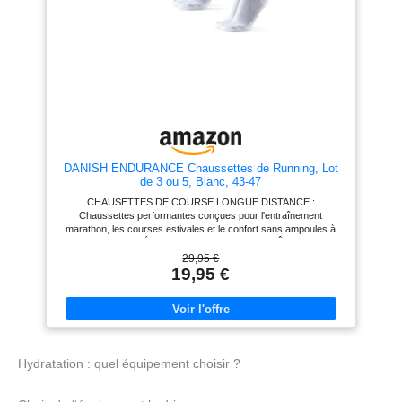
sanguine et empêche la matière
EUROPE : Confectionné de
de se tordre et de se plier, évitant
manière équitable au Portugal à
ainsi les ampoules et les
partir de 65 % de polypropylène,
irritations au fil des kilomètres.
33 % de polyamide et 2 %
SÉCHAGE RAPIDE : Les
d'élasthanne. Lavable en
chaussettes de course à pied
machine à 40 °C max
Pro Racing V3.0 Run sèchent
GARANTIE ANTI-TROU : Vous
rapidement grâce aux fibres
avez un trou dans vos
hydrophobes, ce qui vous évite
chaussettes dans l'année suivant
ainsi d'avoir les pieds mouillés.
l'achat ? Nous vous enverrons
un remplacement gratuitement.
Notre service client est à votre
DANISH ENDURANCE Chaussettes de Running, Lot
écoute
de 3 ou 5, Blanc, 43-47
CHAUSETTES DE COURSE LONGUE DISTANCE :
Chaussettes performantes conçues pour l'entraînement
marathon, les courses estivales et le confort sans ampoules à
chaque sortie SÉCHAGE RAPIDE ET CONTRÔLE DE LA
CHALEUR : Le polypropylène hydrophobe évacue la transpiration
29,95 €
et sèche rapidement, gardant les pieds au sec et réduisant le
19,95 €
risque d'ampoules lors des courses longues PROTECTION
REMBOURRÉE AVEC AJUSTEMENT SÉCURISÉ : Un
rembourrage ciblé dans les zones à fort impact réduit les
frottements, tandis que la compression de la voûte et l'orteil sans
couture assurent un bon maintien FABRIQUÉES EN EUROPE :
Confectionné de manière équitable au Portugal à partir de 65 %
Hydratation : quel équipement choisir ?
de polypropylène, 33 % de polyamide et 2 % d'élasthanne.
Lavable en machine à 40 °C max GARANTIE ANTI-TROU : Vous
avez un trou dans vos chaussettes dans l'année suivant l'achat ?