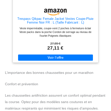
argent, clés, téléphones
un sac à main ou une voiture.
portables, portefeuilles, etc. Des
Ainsi, vous serez paré(e) aux
ouvertures d'aération au dos
changements de météo imprévus
permettent une bonne circulation
sans craindre d'être mouillé(e).
de l'air, pour un confort optimal et
【Polyvalent】Cet imperméable
Trespass Qikpac Female Jacket Vestes Coupe-Pluie
une respirabilité optimale 【Facile
pour homme est idéal pour
Femme Noir FR : L (Taille Fabricant : L)
à Transporter】 Cet
diverses activités sous la pluie,
imperméable est léger et doux,
comme le jogging, le vélo, la
Veste imperméable, coupe-vent 2 poches à fermeture éclair
ce qui facilite son rangement
randonnée, le camping, le pique-
Veste packs dans la poche Cordon de serrage au niveau de
dans le sac de transport fourni.
nique, l'alpinisme ou la moto. Il
l'ourlet Poignets élastiques
Une fois plié, il se glisse
offre protection et confort lors de
facilement dans un sac à main,
la pratique de différents sports.
27,99 €
un sac de voyage ou une valise,
27,11 €
ce qui le rend pratique et peu
encombrant 【Largement
Utilisé】 Cet imperméable est
idéal pour la randonnée,
l'alpinisme, la course à pied, le
camping, le vélo, le jogging, la
pêche, les sports de plein air et
L’importance des bonnes chaussettes pour un marathon
autres activités de plein air. De
plus, c'est un accessoire de
mode idéal, qu'il soit porté avec
Confort et prévention
un jean, un pantalon décontracté,
une salopette ou un pantalon de
costume
Les chaussettes antifriction assurent un confort optimal pendant
la course. Optez pour des modèles sans coutures et en
matériaux respirants qui minimisent les risques d’ampoules.