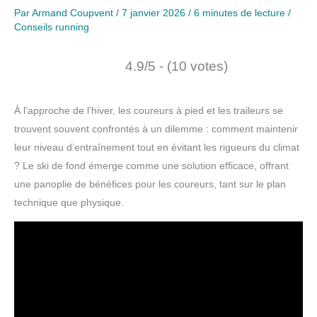
Par
Armand Coupvent
/
7 janvier 2026
/
6 minutes de lecture
/
Conseils running
4.9/5 - (10 votes)
À l’approche de l’hiver, les coureurs à pied et les traileurs se
trouvent souvent confrontés à un dilemme : comment maintenir
leur niveau d’entraînement tout en évitant les rigueurs du climat
? Le ski de fond émerge comme une solution efficace, offrant
une panoplie de bénéfices pour les coureurs, tant sur le plan
technique que physique.