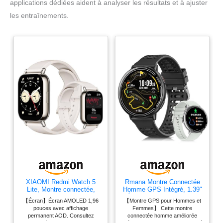
applications dédiées aident à analyser les résultats et à ajuster
les entraînements.
XIAOMI Redmi Watch 5
Rmana Montre Connectée
Lite, Montre connectée,
Homme GPS Intégré, 1.39"
autonomie de 18 Jours,
Écran Tactile HD Montre
【Écran】Écran AMOLED 1,96
【Montre GPS pour Hommes et
Noir
Connectée, Appels
pouces avec affichage
Femmes】 Cette montre
Bluetooth, Modes Sportifs,
permanent AOD. Consultez
connectée homme améliorée
Fréquence Cardiaque,