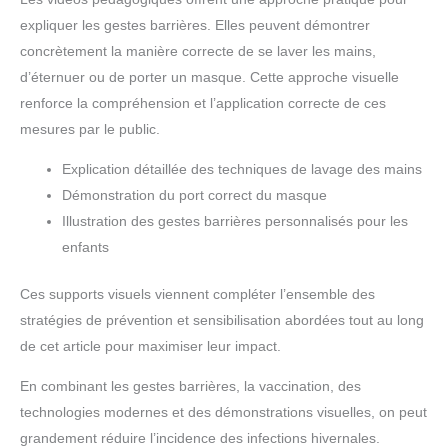
remplacement du filtre,
expliquer les gestes barrières. Elles peuvent démontrer
n'oubliez pas de réinitialiser
l'indicateur. Verrouillage
concrètement la manière correcte de se laver les mains,
intelligent, protection
inaltérée de votre air
d’éternuer ou de porter un masque. Cette approche visuelle
pur:Face aux petites mains
renforce la compréhension et l’application correcte de ces
curieuses des bébés qui
adorent explorer, un geste
mesures par le public.
malencontreux peut modifier
vos réglages soigneusement
choisis. Le verrou enfant
Explication détaillée des techniques de lavage des mains
intelligent verrouille d'un
Démonstration du port correct du masque
simple clic le mode de
fonctionnement et la vitesse
Illustration des gestes barrières personnalisés pour les
de ventilation actuels. Il
prévient toute manipulation
enfants
accidentelle, garantissant
une efficacité de purification
continue et stable,
Ces supports visuels viennent compléter l’ensemble des
préservant ainsi un espace
respiratoire pur pour votre
stratégies de prévention et sensibilisation abordées tout au long
enfant. Réglage unique,
adieu les manipulations
de cet article pour maximiser leur impact.
fastidieuses:Fini les réglages
répétés, Un programme
En combinant les gestes barrières, la vaccination, des
défini une fois reste actif
pour longtemps. En semaine
technologies modernes et des démonstrations visuelles, on peut
comme le week-end, le
purificateur d'air suit
grandement réduire l’incidence des infections hivernales.