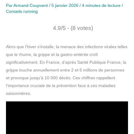
Par
Armand Coupvent
/
5 janvier 2026
/
4 minutes de lecture
/
Conseils running
4.9/5 - (8 votes)
Alors que l’hiver s’installe, la menace des infections virales telles
que le rhume, la grippe et la gastro-entérite croît
significativement. En France, d’après Santé Publique France, la
grippe touche annuellement entre 2 et 6 millions de personnes
et provoque jusqu’à 10 000 décès. Ces chiffres rappellent
l’importance cruciale de la prévention face à ces maladies
saisonnières.