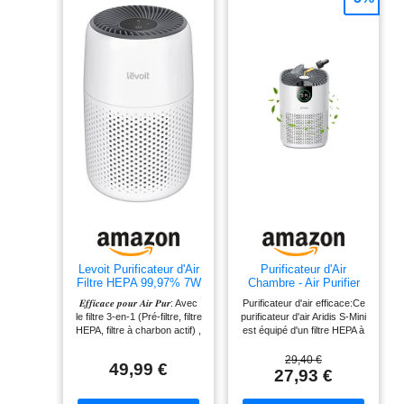
Levoit Purificateur d'Air
Purificateur d'Air
Filtre HEPA 99,97% 7W
Chambre - Air Purifier
Chambre Silencieux
Hepa Efficace Contre
𝑬𝒇𝒇𝒊𝒄𝒂𝒄𝒆 𝒑𝒐𝒖𝒓 𝑨𝒊𝒓 𝑷𝒖𝒓: Avec
Purificateur d'air efficace:Ce
Blanc
Le Pollen, Les Allergies,
le filtre 3-en-1 (Pré-filtre, filtre
purificateur d'air Aridis S-Mini
Les Odeurs Et Les
HEPA, filtre à charbon actif) ,
est équipé d'un filtre HEPA à
Poils D'Animaux, Avec
Core Mini capture le pollen,
3 niveaux, qui capture
éPonge ParfuméE, 7w
poils d'animaux, poussières
efficacement 99,97% des
29,40 €
Et 3
49,99 €
fines, odeurs, fumée;
particules fines, de la
27,93 €
Vitesses,Silencieux
Éliminer l'inconfort et
poussière, des pollens et
Version améliorée
apporter de l'air pur, qui
des allergènes. Grâce au