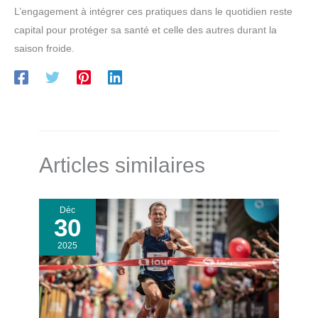
automatiquement vos
L’engagement à intégrer ces pratiques dans le quotidien reste
instructions, intégrant une
commodité quotidienne. La
capital pour protéger sa santé et celle des autres durant la
technologie devrait toujours
être aussi simple.
saison froide.
Articles similaires
Déc
30
2025