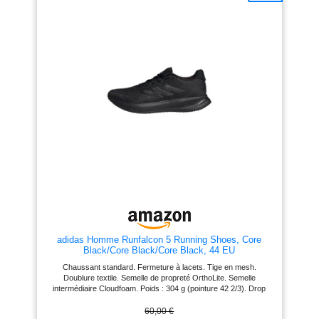
position debout et en marchant
pendant une longue période.
【Antidérapant et antichoc】:
Ces chaussures de sport pour
hommes sont fabriquées en EVA
et en caoutchouc résistant.
L'EVA offre une absorption des
chocs, un amorti et un soutien
efficaces. La semelle extérieure
en caoutchouc est antidérapante
et résistante à l'usure. 【Glisser
sur & À lacets】: Les sneakers
homme avec doublure
synthétique élastique et douce
protègent votre talon arrière de
l'abrasion, ce qui est pratique à
mettre et à enlever. Les lacets
peuvent être facilement ajustés
pour mieux s'adapter à vos
pieds. 【Plusieurs Occacions】:
Les baskets et chaussures de
sport homme conviennent à la
adidas Homme Runfalcon 5 Running Shoes, Core
course, à la randonnée, au sport,
Black/Core Black/Core Black, 44 EU
à la gym, au jogging, au
cyclisme, à l'exercice, au travail,
Chaussant standard. Fermeture à lacets. Tige en mesh.
au basket-ball, au tennis, au
Doublure textile. Semelle de propreté OrthoLite. Semelle
football, aux fêtes, aux voyages,
intermédiaire Cloudfoam. Poids : 304 g (pointure 42 2/3). Drop
à la maison, aux cours
semelle intermédiaire : 10 mm (talon 33 mm / avant-pied 23 mm).
d'entraînement, aux vacances,
Semelle extérieure Adiwear.
60,00 €
aux loisirs, achats quotidiens,