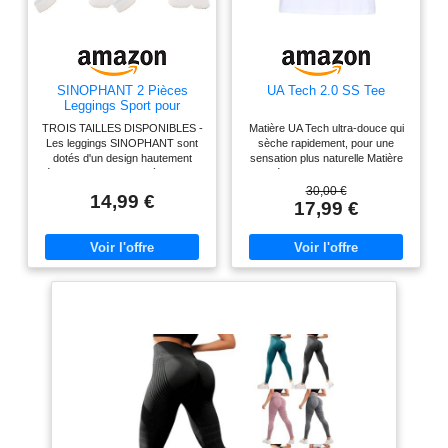
SINOPHANT 2 Pièces
UA Tech 2.0 SS Tee
Leggings Sport pour
Femmes Taille Haute,
TROIS TAILLES DISPONIBLES -
Matière UA Tech ultra-douce qui
Legging Opaque pour Gym
Les leggings SINOPHANT sont
sèche rapidement, pour une
Sport Yoga(#2 pièces
dotés d'un design hautement
sensation plus naturelle Matière
Noir/Noir,L-XL)
élastique qui convient à un large
qui élimine la transpiration et
éventail de types de corps. Ne
sèche très rapidement Nouvelle
30,00 €
14,99 €
vous inquiétez pas des tailles,
coupe aérodynamique et ourlet
17,99 €
car ils offrent une incroyable
arrondi UA Tech est notre
adaptabilité - même les
équipement d'entraînement
personnes ayant des cuisses
original incontournable: ample,
plus larges ou des cadres plus
léger et il vous garde au frais
petits peuvent trouver une paire
de leggings parfaitement
adaptée. SUPER DOUX - Les
leggings pour femmes sont aussi
doux que du beurre, offrant un
niveau de confort inégalé. La
texture lisse vous donnera
l'impression de porter une
deuxième peau, permettant un
mouvement sans restriction,
sans être transparent. TAILLE
HAUTE - La large bande de taille