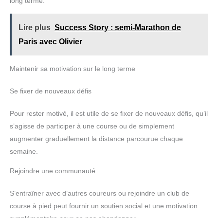
long terme.
exemple : la course à pied, le fitness, le sport, le yoga, la danse,
le vélo, la randonnée, l'équitation, le travail, les voyages, le
shopping et d'autres activités d'intérieur et d'extérieur.
Lire plus
Success Story : semi-Marathon de
Paris avec Olivier
Maintenir sa motivation sur le long terme
Se fixer de nouveaux défis
Pour rester motivé, il est utile de se fixer de nouveaux défis, qu’il
s’agisse de participer à une course ou de simplement
augmenter graduellement la distance parcourue chaque
semaine.
Rejoindre une communauté
S’entraîner avec d’autres coureurs ou rejoindre un club de
course à pied peut fournir un soutien social et une motivation