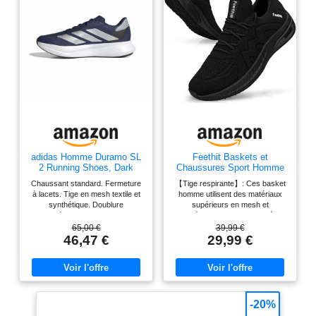
adidas Homme Duramo SL
Feethit Baskets et
2 Running Shoes, Dark
Chaussures Sport Homme
Blue/Silver Metallic/Halo
Basquettes Tennis Course
Chaussant standard. Fermeture
【Tige respirante】: Ces basket
Silver, 43 1/3 EU
Noir 41
à lacets. Tige en mesh textile et
homme utilisent des matériaux
synthétique. Doublure
supérieurs en mesh et
synthétique et textile. Amorti
synthétiques. Le tissu tricoté est
LIGHTMOTION. Semelle
confortable, respirant et léger
65,00 €
39,99 €
extérieure Adiwear. Poids : 291 g
pour garder vos pieds au sec
46,47 €
29,99 €
(pointure 42 2/3). Drop semelle
pendant l'exercice. 【 Intérieur
intermédiaire : 9 mm (talon 33
confortable 】 : l'intérieur des
mm / avant-pied 24 mm).
chaussures homme est fabriqué
en textile et en coton respirant
hautement élastique. Amorti et
absorption des chocs accrus,
-20%
offrant un confort même en