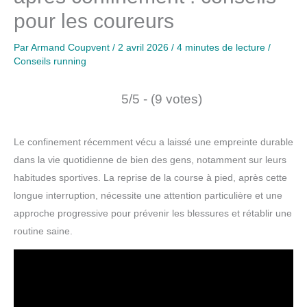
pour les coureurs
Par
Armand Coupvent
/
2 avril 2026
/
4 minutes de lecture
/
Conseils running
5/5 - (9 votes)
Le confinement récemment vécu a laissé une empreinte durable
dans la vie quotidienne de bien des gens, notamment sur leurs
habitudes sportives. La reprise de la course à pied, après cette
longue interruption, nécessite une attention particulière et une
approche progressive pour prévenir les blessures et rétablir une
routine saine.