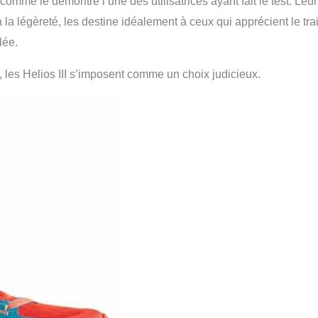
mme le démontre l’une des utilisatrices ayant fait le test. Leur
 la légèreté, les destine idéalement à ceux qui apprécient le trai
lée.
les Helios III s’imposent comme un choix judicieux.