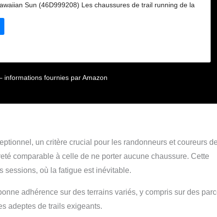
/Hawaiian Sun (46D999208) Les chaussures de trail running de la
VA sont conçues avec la dernière technologie et la meilleure
apter parfaitement à votre pied sans renoncer au style Pratiquez
éré avec les chaussures de trail running de LA SPORTIVA. Confort
n que vous n'ayez qu'à vous soucier des performances maximales
ur – informations fournies par Amazon
ptionnel, un critère crucial pour les randonneurs et coureurs d
èreté comparable à celle de ne porter aucune chaussure. Cette
 sessions, où la fatigue est inévitable.
 bonne adhérence sur des terrains variés, y compris sur des par
es adeptes de trails exigeants.