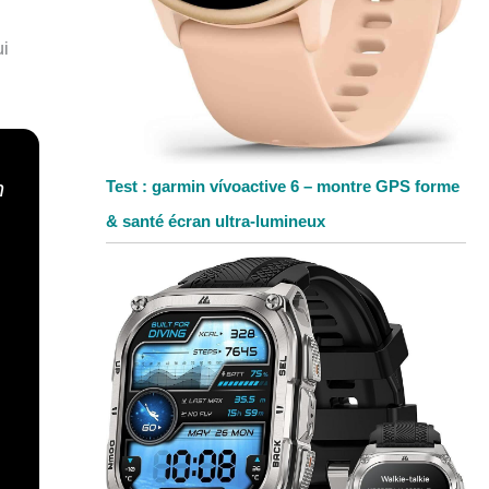
ui
Test : garmin vívoactive 6 – montre GPS forme
n
& santé écran ultra-lumineux