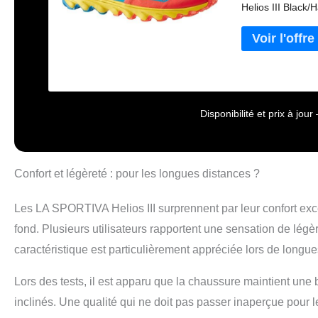
Helios III Black
marque LA SPORTI
qualité pour s'ad
votre sport préf
et légèreté, afi
Disponibilité et prix à jo
Confort et légèreté : pour les longues distances ?
Les LA SPORTIVA Helios III surprennent par leur confort exce
fond. Plusieurs utilisateurs rapportent une sensation de lég
caractéristique est particulièrement appréciée lors de longues
Lors des tests, il est apparu que la chaussure maintient une
inclinés. Une qualité qui ne doit pas passer inaperçue pour l