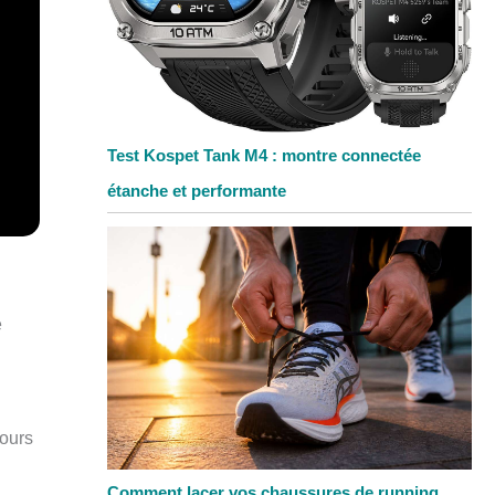
Test Kospet Tank M4 : montre connectée
étanche et performante
e
cours
Comment lacer vos chaussures de running