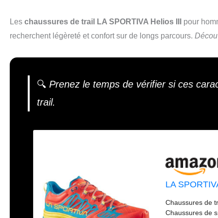
Les
chaussures de trail LA SPORTIVA Helios III
pour homm
recherchent légèreté et confort sur de longs parcours.
Découv
🔍
Prenez le temps de vérifier si ces cara
trail.
LA SPORTIVA 
Chaussures de tr
Chaussures de s