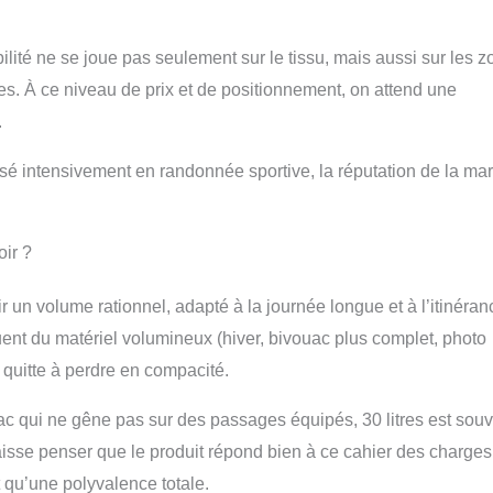
lité ne se joue pas seulement sur le tissu, mais aussi sur les 
ures. À ce niveau de prix et de positionnement, on attend une
.
isé intensivement en randonnée sportive, la réputation de la ma
oir ?
rir un volume rationnel, adapté à la journée longue et à l’itinéran
uent du matériel volumineux (hiver, bivouac plus complet, photo
quitte à perdre en compacité.
ac qui ne gêne pas sur des passages équipés, 30 litres est sou
aisse penser que le produit répond bien à ce cahier des charges
t qu’une polyvalence totale.