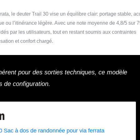
a, le deuter Trail 30 vise un équilibre clair: portage stable, a
ue ou l’itinérance légère. Avec une note moyenne de 4,8/5 sur 7
idés par les utilisateurs, tout en restant soumis aux contraintes
sation et confort chargé.
cohérent pour des sorties techniques, ce modèle
ls de configuration.
30 Sac à dos de randonnée pour via ferrata