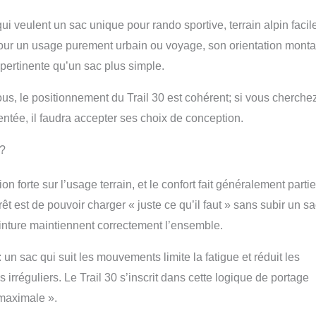
i veulent un sac unique pour rando sportive, terrain alpin facile
 Pour un usage purement urbain ou voyage, son orientation mont
 pertinente qu’un sac plus simple.
ous, le positionnement du Trail 30 est cohérent; si vous cherche
ntée, il faudra accepter ses choix de conception.
 ?
on forte sur l’usage terrain, et le confort fait généralement parti
rêt est de pouvoir charger « juste ce qu’il faut » sans subir un s
ceinture maintiennent correctement l’ensemble.
un sac qui suit les mouvements limite la fatigue et réduit les
rréguliers. Le Trail 30 s’inscrit dans cette logique de portage
 maximale ».