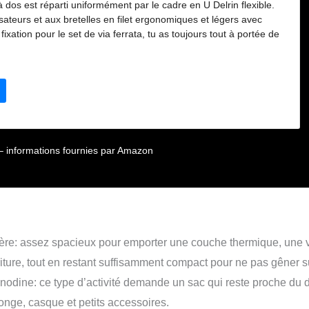
 dos est réparti uniformément par le cadre en U Delrin flexible.
sateurs et aux bretelles en filet ergonomiques et légers avec
xation pour le set de via ferrata, tu as toujours tout à portée de
e poitrine est réglable en continu et peut être retirée. La housse
ible et peut être rangée dans le compartiment prévu à cet effet.
ystème d'hydratation (deuter Streamer 3.0 - non inclus !)
ur – informations fournies par Amazon
arnière: assez spacieux pour emporter une couche thermique, une 
riture, tout en restant suffisamment compact pour ne pas gêner s
anodine: ce type d’activité demande un sac qui reste proche du 
longe, casque et petits accessoires.