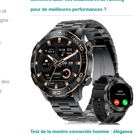
pour de meilleures performances ?
 et
agne
z
e des
ac
Test de la montre connectée homme : élégance