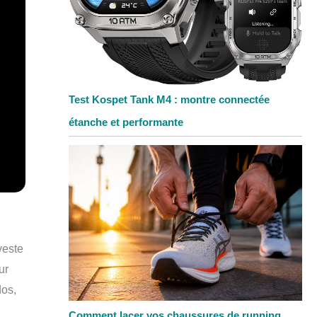
Test Kospet Tank M4 : montre connectée
étanche et performante
veste
ur
dos,
Comment lacer vos chaussures de running