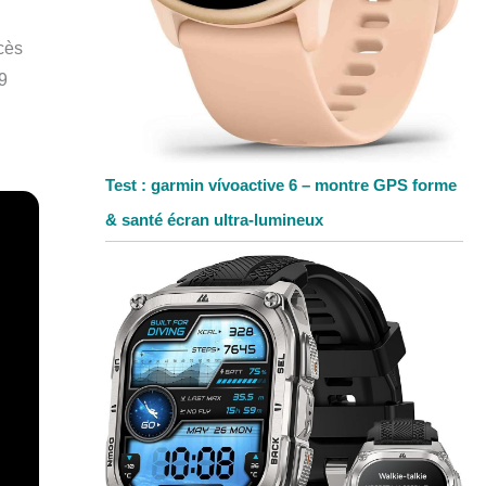
ccès
9
Test : garmin vívoactive 6 – montre GPS forme
& santé écran ultra-lumineux