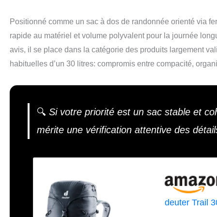
Positionné comme un sac à dos de randonnée orienté via ferrat
rapide au matériel et volume polyvalent pour la journée long
avis, il se place dans la catégorie des produits largement val
habituelles d’un 30 litres: compromis entre compacité, organi
🔍
Si votre priorité est un sac stable et 
mérite une vérification attentive des détai
deuter Trail 