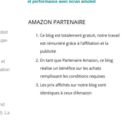
et performance avec écran amoled
doit
oupe-
 et
ation
end
). La