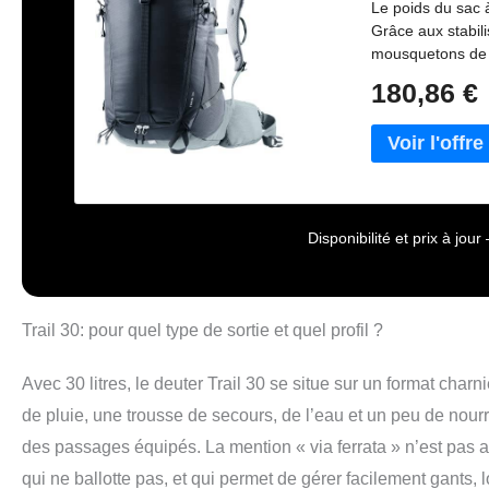
Le poids du sac à
Grâce aux stabili
mousquetons de fi
main. La sangle d
180,86 €
de pluie est amov
Dispositif pour s
Disponibilité et prix à jo
Trail 30: pour quel type de sortie et quel profil ?
Avec 30 litres, le deuter Trail 30 se situe sur un format ch
de pluie, une trousse de secours, de l’eau et un peu de nour
des passages équipés. La mention « via ferrata » n’est pas 
qui ne ballotte pas, et qui permet de gérer facilement gants, 