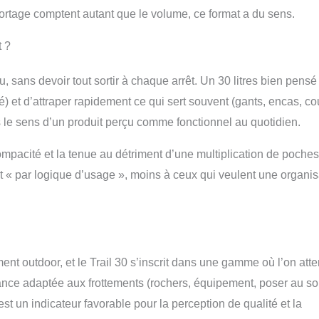
 portage comptent autant que le volume, ce format a du sens.
t ?
 sans devoir tout sortir à chaque arrêt. Un 30 litres bien pensé 
té) et d’attraper rapidement ce qui sert souvent (gants, encas, c
s le sens d’un produit perçu comme fonctionnel au quotidien.
compacité et la tenue au détriment d’une multiplication de poches
t « par logique d’usage », moins à ceux qui veulent une organis
ment outdoor, et le Trail 30 s’inscrit dans une gamme où l’on att
ance adaptée aux frottements (rochers, équipement, poser au sol
st un indicateur favorable pour la perception de qualité et la