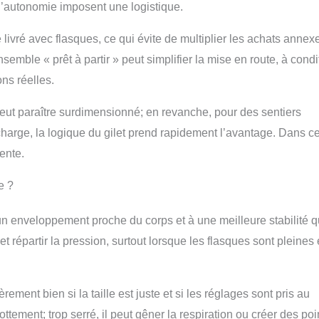
 l’autonomie imposent une logistique.
livré avec flasques, ce qui évite de multiplier les achats annex
semble « prêt à partir » peut simplifier la mise en route, à condi
ns réelles.
 peut paraître surdimensionné; en revanche, pour des sentiers
a charge, la logique du gilet prend rapidement l’avantage. Dans c
ente.
e ?
n enveloppement proche du corps et à une meilleure stabilité 
 et répartir la pression, surtout lorsque les flasques sont pleines 
rement bien si la taille est juste et si les réglages sont pris au
ttement; trop serré, il peut gêner la respiration ou créer des poi