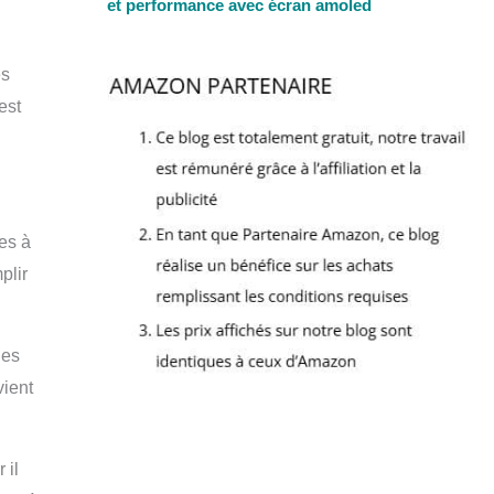
et performance avec écran amoled
es
est
es à
plir
ues
vient
 il