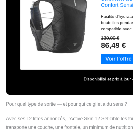
Confort Sensi
sentiers Ultr
Facilité d’hydrat
bouteilles pendan
compatible avec 
des matières dou
130,00 €
ultraconfortable
86,49 €
stabiliser le po
rangement génér
à portée de main
système porte-b
Disponibilité et prix à jo
Pour quel type de sortie — et pour qui ce gilet a du sens ?
Avec ses 12 litres annoncés, l’Active Skin 12 Set cible les form
transporte une couche, une frontale, un minimum de nutritio