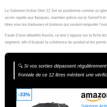
Le Salomon Active Skin 12 Set se positionne comme un gilet 
accès rapide aux flasques, maintien précis via le SensiFit et 
litres vise les traileuses et traileurs qui veulent emporter l’e
Faute d’avis détaillés fournis, ce test s’appuie sur la fiche 
segment, afin d’évaluer la cohérence du produit et les points
🔍
Si vos sorties dépassent régulièrement p
frontale de ce 12 litres méritent une vérifi
-33%
Salomon Activ