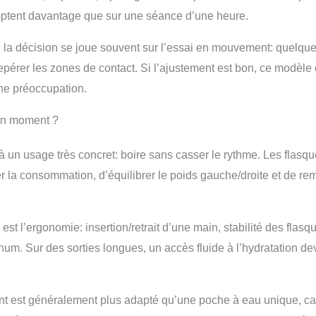
comptent davantage que sur une séance d’une heure.
nts, la décision se joue souvent sur l’essai en mouvement: quelqu
epérer les zones de contact. Si l’ajustement est bon, ce modèle 
ne préoccupation.
bon moment ?
à un usage très concret: boire sans casser le rythme. Les flasqu
er la consommation, d’équilibrer le poids gauche/droite et de rem
est l’ergonomie: insertion/retrait d’une main, stabilité des flasq
um. Sur des sorties longues, un accès fluide à l’hydratation de
vant est généralement plus adapté qu’une poche à eau unique, car