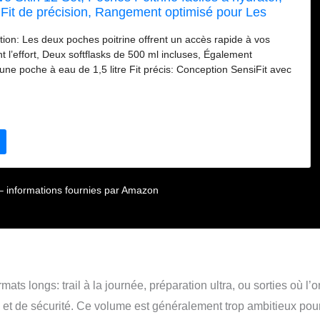
Fit de précision, Rangement optimisé pour Les
a avec Poches sécurisées
ation: Les deux poches poitrine offrent un accès rapide à vos
t l’effort, Deux softflasks de 500 ml incluses, Également
une poche à eau de 1,5 litre Fit précis: Conception SensiFit avec
ces, une grande liberté de mouvement, un mesh intérieur
, un système de réglage facile et des sangles de compression pour
ids du sac sur votre dos Rangement optimisé: Un espace de
eux et des poches sécurisées pour garder tous vos accessoires
 pendant vos aventures en ultra-trail, Compatible avec notre
âtons Custom Quiver
ur – informations fournies par Amazon
ats longs: trail à la journée, préparation ultra, ou sorties où l’o
n et de sécurité. Ce volume est généralement trop ambitieux pou