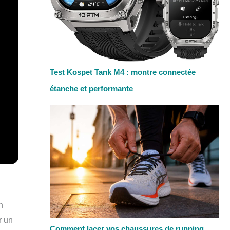
Test Kospet Tank M4 : montre connectée
étanche et performante
n
r un
Comment lacer vos chaussures de running