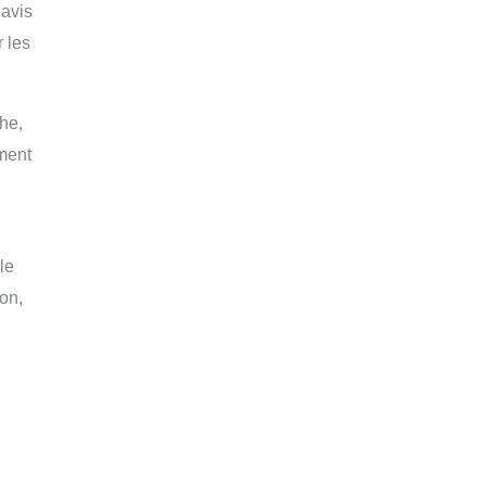
’avis
r les
he,
ement
le
on,