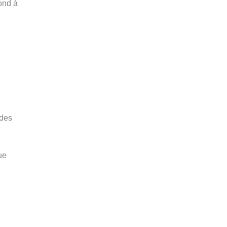
pond à
 des
ue