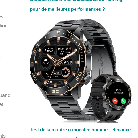
pour de meilleures performances ?
es.
tion
e
quand
et
Test de la montre connectée homme : élégance
nts