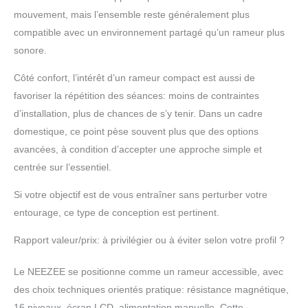
musculation pour toute
mouvement, mais l’ensemble reste généralement plus
votre famille. Restez en
compatible avec un environnement partagé qu’un rameur plus
forme : le rameur est
sonore.
conçu pour offrir un
mouvement doux de tout
Côté confort, l’intérêt d’un rameur compact est aussi de
le corps qui sollicite 85 %
favoriser la répétition des séances: moins de contraintes
de vos muscles. Cet
entraînement brûle
d’installation, plus de chances de s’y tenir. Dans un cadre
beaucoup de calories
domestique, ce point pèse souvent plus que des options
sans fatiguer vos
avancées, à condition d’accepter une approche simple et
articulations. Vous avez
centrée sur l’essentiel.
le contrôle total du
mouvement et du
Si votre objectif est de vous entraîner sans perturber votre
rythme, il est idéal pour
entourage, ce type de conception est pertinent.
les personnes de tous
niveaux de fitness.
Rapport valeur/prix: à privilégier ou à éviter selon votre profil ?
Service client 24 heures :
l'article contient tous les
accessoires du rameur et
Le NEEZEE se positionne comme un rameur accessible, avec
des instructions
des choix techniques orientés pratique: résistance magnétique,
d'installation détaillées
16 niveaux, écran LCD, alimentation manuelle. Cette