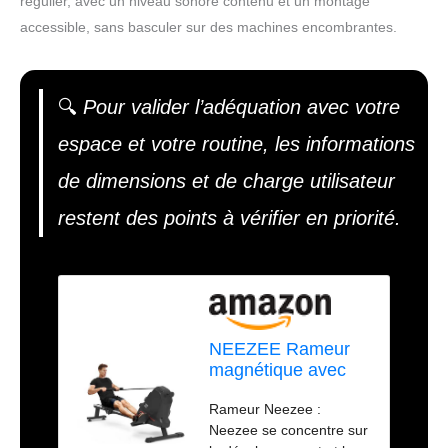
régulier, avec un niveau sonore contenu et un montage
accessible, sans basculer sur des machines encombrantes.
🔍
Pour valider l’adéquation avec votre
espace et votre routine, les informations
de dimensions et de charge utilisateur
restent des points à vérifier en priorité.
NEEZEE Rameur
magnétique avec
16 niveaux de
Rameur Neezee :
résistance, rameur
Neezee se concentre sur
compact avec écran