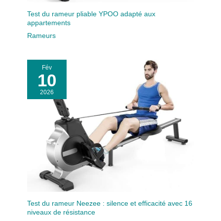
vos muscles. Cet
entraînement brûle
Test du rameur pliable YPOO adapté aux
appartements
beaucoup de calories
sans fatiguer vos
Rameurs
articulations. Vous
avez le contrôle total
du mouvement et du
Fév
10
rythme, il est idéal pour
les personnes de tous
2026
niveaux de fitness.
Service client 24
heures : l'article
contient tous les
accessoires du rameur
et des instructions
d'installation détaillées
ou assemblez
simplement votre
appareil avec des
vidéos d'installation
Test du rameur Neezee : silence et efficacité avec 16
claires. Tous les
niveaux de résistance
messages seront