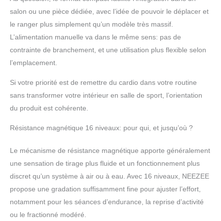
145 kg). Le produit
salon ou une pièce dédiée, avec l’idée de pouvoir le déplacer et
comprend un rail
le ranger plus simplement qu’un modèle très massif.
coulissant en aluminium
L’alimentation manuelle va dans le même sens: pas de
de qualité supérieure,
des roulements à billes
contrainte de branchement, et une utilisation plus flexible selon
ultra-légers de qualité
l’emplacement.
industrielle et des tubes
robustes qui permettent
Si votre priorité est de remettre du cardio dans votre routine
un mouvement fluide et
sans transformer votre intérieur en salle de sport, l’orientation
s'adaptent aux
du produit est cohérente.
utilisateurs de toutes
tailles. 16 réglages de
Résistance magnétique 16 niveaux: pour qui, et jusqu’où ?
résistance magnétiques
et moniteur LCD : avec le
Le mécanisme de résistance magnétique apporte généralement
bouton rotatif manuel,
une sensation de tirage plus fluide et un fonctionnement plus
vous pouvez facilement
basculer entre 16
discret qu’un système à air ou à eau. Avec 16 niveaux, NEEZEE
niveaux de résistance
propose une gradation suffisamment fine pour ajuster l’effort,
magnétique pour
notamment pour les séances d’endurance, la reprise d’activité
intensifier l'entraînement
ou le fractionné modéré.
lorsque vous devenez