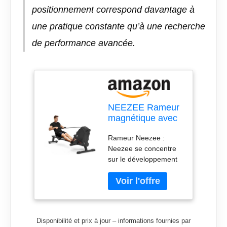
positionnement correspond davantage à
une pratique constante qu’à une recherche
de performance avancée.
NEEZEE Rameur
magnétique avec
16 niveaux de
Rameur Neezee :
résistance,
Neezee se concentre
rameur compact
sur le développement
avec écran LCD,
et la conception de
silencieux,
grands équipements
rangement
de fitness, a été
vertical, peu
soumis à des contrôles
encombrant
de qualité stricts et a
Disponibilité et prix à jour – informations fournies par
été développé en