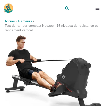
Aller
Rechercher
au
contenu
Accueil
Rameurs
Test du rameur compact Neezee : 16 niveaux de résistance et
rangement vertical