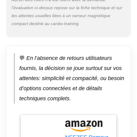
aluminium de qualité
l’évaluation ci-dessus repose sur la fiche technique et sur
supérieure, des
roulements à billes
les attentes usuelles liées à un rameur magnétique
ultra-légers de qualité
compact destiné au cardio-training.
industrielle et des
tubes robustes qui
permettent un
mouvement fluide et
s'adaptent aux
💬
En l’absence de retours utilisateurs
utilisateurs de toutes
tailles. 16 réglages de
fournis, la décision se joue surtout sur vos
résistance
attentes: simplicité et compacité, ou besoin
magnétiques et
moniteur LCD : avec le
d’options connectées et de détails
bouton rotatif manuel,
techniques complets.
vous pouvez
facilement basculer
entre 16 niveaux de
résistance magnétique
pour intensifier
l'entraînement lorsque
vous devenez plus fort.