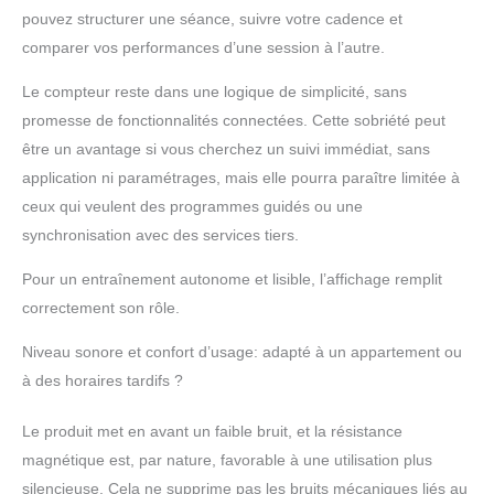
peuvent vous offrir un
pouvez structurer une séance, suivre votre cadence et
maintien confortable et
comparer vos performances d’une session à l’autre.
vous concentrer sur la
cible. Soutien pour une
Le compteur reste dans une logique de simplicité, sans
meilleure expérience
d'aviron en intérieur.
promesse de fonctionnalités connectées. Cette sobriété peut
Entraînement simple
être un avantage si vous cherchez un suivi immédiat, sans
sans grand
application ni paramétrages, mais elle pourra paraître limitée à
encombrement : le
ceux qui veulent des programmes guidés ou une
système de roulettes le
rend facile à déplacer
synchronisation avec des services tiers.
dans la maison. Vous
Pour un entraînement autonome et lisible, l’affichage remplit
pouvez incliner l'appareil
verticalement en position
correctement son rôle.
verticale pour le ranger
en toute sécurité sans
Niveau sonore et confort d’usage: adapté à un appartement ou
prendre beaucoup de
à des horaires tardifs ?
place dans votre maison.
Il occupe seulement 0,25
Le produit met en avant un faible bruit, et la résistance
m² et est parfait pour les
magnétique est, par nature, favorable à une utilisation plus
exercices, la tonification
silencieuse. Cela ne supprime pas les bruits mécaniques liés au
du corps et la