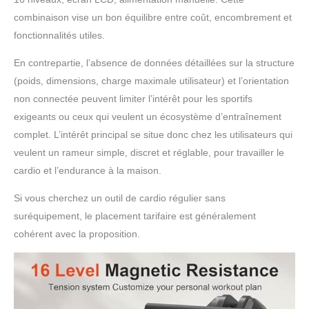
ou assemblez
combinaison vise un bon équilibre entre coût, encombrement et
simplement votre
fonctionnalités utiles.
appareil avec des vidéos
d'installation claires. Tous
En contrepartie, l’absence de données détaillées sur la structure
les messages seront
répondus dans les 24
(poids, dimensions, charge maximale utilisateur) et l’orientation
heures.
non connectée peuvent limiter l’intérêt pour les sportifs
exigeants ou ceux qui veulent un écosystème d’entraînement
complet. L’intérêt principal se situe donc chez les utilisateurs qui
veulent un rameur simple, discret et réglable, pour travailler le
cardio et l’endurance à la maison.
Si vous cherchez un outil de cardio régulier sans
suréquipement, le placement tarifaire est généralement
cohérent avec la proposition.