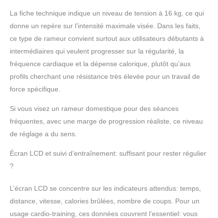
plus fort. Écran LCD
La fiche technique indique un niveau de tension à 16 kg, ce qui
facile à utiliser qui vous
permet de suivre vos
donne un repère sur l’intensité maximale visée. Dans les faits,
progrès et vos succès.
ce type de rameur convient surtout aux utilisateurs débutants à
Rameur presque
intermédiaires qui veulent progresser sur la régularité, la
silencieux : pas de
fréquence cardiaque et la dépense calorique, plutôt qu’aux
chaînes, pas de
ventilateurs, pas de
profils cherchant une résistance très élevée pour un travail de
réservoir d'eau - Le
force spécifique.
mécanisme de freinage
électromagnétique et la
Si vous visez un rameur domestique pour des séances
sangle de qualité
fréquentes, avec une marge de progression réaliste, ce niveau
industrielle rendent
de réglage a du sens.
chaque train de rameur
doux et pratiquement
Écran LCD et suivi d’entraînement: suffisant pour rester régulier
silencieux, tandis que les
?
poignées ergonomiques
en mousse et les
L’écran LCD se concentre sur les indicateurs attendus: temps,
plaques de pied
antidérapantes
distance, vitesse, calories brûlées, nombre de coups. Pour un
surdimensionnées
usage cardio-training, ces données couvrent l’essentiel: vous