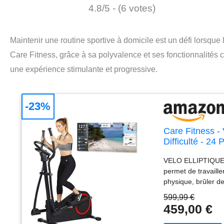
4.8/5 - (6 votes)
Maintenir une routine sportive à domicile est un défi lorsqu
Care Fitness, grâce à sa polyvalence et ses fonctionnalités
une expérience stimulante et progressive.
-23%
Care Fitness -
Difficulté - 2
Tablette - Com
VELO ELLIPTIQUE : 
permet de travaill
physique, brûler de
d'abîmer ses artic
599,99 €
MOTORISÉ : Le syst
459,00 €
réglables depuis 
ET APPLICATION KI