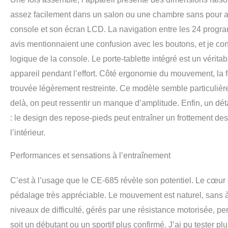
assez facilement dans un salon ou une chambre sans pour au
console et son écran LCD. La navigation entre les 24 progr
avis mentionnaient une confusion avec les boutons, et je co
logique de la console. Le porte-tablette intégré est un vérit
appareil pendant l’effort. Côté ergonomie du mouvement, la fo
trouvée légèrement restreinte. Ce modèle semble particulièr
delà, on peut ressentir un manque d’amplitude. Enfin, un détai
: le design des repose-pieds peut entraîner un frottement des
l’intérieur.
Performances et sensations à l’entraînement
C’est à l’usage que le CE-685 révèle son potentiel. Le cœur d
pédalage très appréciable. Le mouvement est naturel, sans à-c
niveaux de difficulté, gérés par une résistance motorisée, pe
soit un débutant ou un sportif plus confirmé. J’ai pu tester