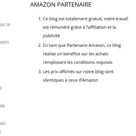
as le
oyen
é
 de
eil
i