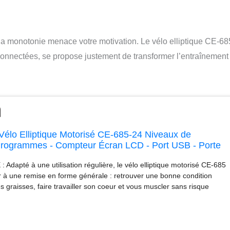
e la monotonie menace votre motivation. Le vélo elliptique CE-68
 connectées, se propose justement de transformer l’entraînement
 Vélo Elliptique Motorisé CE-685-24 Niveaux de
4 Programmes - Compteur Écran LCD - Port USB - Porte
patible Application Kinomap
Adapté à une utilisation régulière, le vélo elliptique motorisé CE-685
er à une remise en forme générale : retrouver une bonne condition
s graisses, faire travailler son coeur et vous muscler sans risque
ulations. C’est tout le corps qui travaille ! SYSTÈME DE RÉSISTANCE
ème de résistance motorisé du CE-685 offre 24 niveaux de difficulté
la console. Système de freinage aéromagnétique. 24 PROGRAMMES
NOMAP : Le compteur LCD rétro-éclairé permet d'accéder à 24