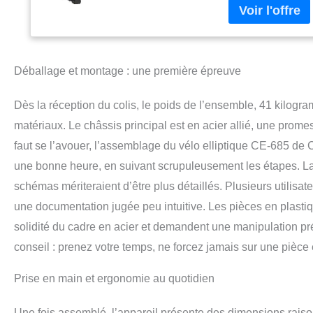
programmes de coac
fréquence cardiaqu
distance, vitesse, 
tactiles intégrés 
Déballage et montage : une première épreuve
coaching personna
réglables et antid
l’appareil. Le vélo
Dès la réception du colis, le poids de l’ensemble, 41 kilogr
pendant son entraî
matériaux. Le châssis principal est en acier allié, une promess
CARACTÉRISTIQUES :
faut se l’avouer, l’assemblage du vélo elliptique CE-685 de 
d’inertie : 18 kg 
Classe HC - Garanti
une bonne heure, en suivant scrupuleusement les étapes. La 
schémas mériteraient d’être plus détaillés. Plusieurs utilisat
une documentation jugée peu intuitive. Les pièces en plasti
solidité du cadre en acier et demandent une manipulation
conseil : prenez votre temps, ne forcez jamais sur une pièce e
Prise en main et ergonomie au quotidien
Une fois assemblé, l’appareil présente des dimensions raiso