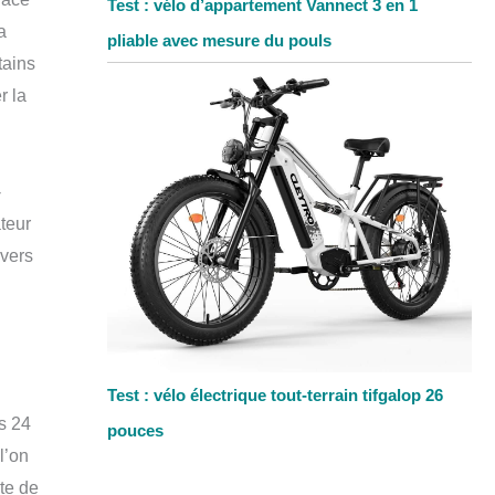
Test : vélo d’appartement Vannect 3 en 1
a
pliable avec mesure du pouls
tains
r la
-
ateur
 vers
Test : vélo électrique tout-terrain tifgalop 26
s 24
pouces
l’on
te de