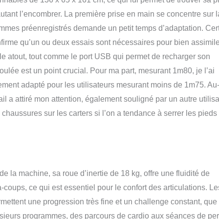
tant l’encombrer. La première prise en main se concentre sur l
ammes préenregistrés demande un petit temps d’adaptation. Cer
nfirme qu’un ou deux essais sont nécessaires pour bien assimile
able atout, tout comme le port USB qui permet de recharger son
ulée est un point crucial. Pour ma part, mesurant 1m80, je l’ai
ement adapté pour les utilisateurs mesurant moins de 1m75. Au
l a attiré mon attention, également souligné par un autre utilis
 chaussures sur les carters si l’on a tendance à serrer les pieds
e la machine, sa roue d’inertie de 18 kg, offre une fluidité de
oups, ce qui est essentiel pour le confort des articulations. Le
rmettent une progression très fine et un challenge constant, que 
 plusieurs programmes, des parcours de cardio aux séances de per