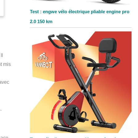
Test : engwe vélo électrique pliable engine pro
2.0 150 km
Il
t mis
 avec
.
lace