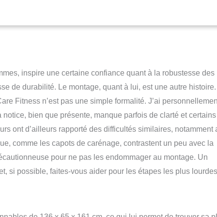
hing : 12 présélectionnés, 1 manuel, 4 personnels, 5 selon la
e (HRC), 1 Watts et 1 BFS (Body fat system). Il vous restitue temps,
calories, RPM, watts, prise des pulsations cardiaques par capteurs
au guidon et récupération. L’application Kinomap, programme de
lisé, est disponible. CONFORT D'UTILISATION : Les repose-pieds
érapants assurent des entraînements avec une bonne prise sur
 est équipé d'un porte tablette ou smartphone pour rester connecté
ammes, inspire une certaine confiance quant à la robustesse des
nement. Compatible avec la ceinture thoracique bluetooth.
e de durabilité. Le montage, quant à lui, est une autre histoire. 
 Poids max de l’utilisateur : 130 kg - Poids de roue : 9 kg - Masse
Care Fitness n’est pas une simple formalité. J’ai personnellemen
- Poids : 42 kg - Dimensions : 135 x 65 x 161 cm - Norme CE : EN957
e 5 ans sur châssis et 2 ans sur les pièces d’usures.
notice, bien que présente, manque parfois de clarté et certains
eurs ont d’ailleurs rapporté des difficultés similaires, notamment
que, comme les capots de carénage, contrastent un peu avec la
 précautionneuse pour ne pas les endommager au montage. Un
t, si possible, faites-vous aider pour les étapes les plus lourdes
nnables de 136 x 65 x 161 cm, ce qui lui permet de trouver sa p