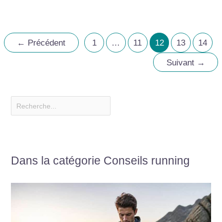
←
Précédent
1
…
11
12
13
14
Suivant
→
Dans la catégorie Conseils running