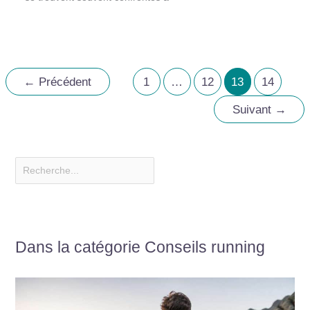
←
Précédent
1
…
12
13
14
Suivant
→
Dans la catégorie Conseils running