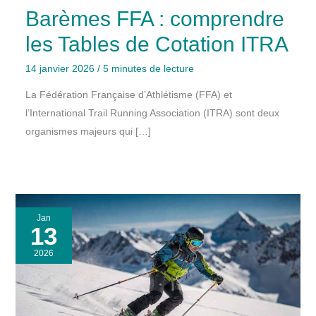
Barèmes FFA : comprendre
les Tables de Cotation ITRA
14 janvier 2026
/
5 minutes de lecture
La Fédération Française d’Athlétisme (FFA) et
l’International Trail Running Association (ITRA) sont deux
organismes majeurs qui […]
Jan
13
2026