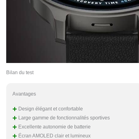
Bilan du test
Avantages
+
Design élégant et confortable
+
Large gamme de fonctionnalités sportives
+
Excellente autonomie de batterie
+
Écran AMOLED clair et lumineux