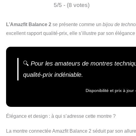
5/5 - (8 votes)
L’Amazfit Balance 2
se présente comme un
bijou de techno
excellent rapport qualité-prix, elle s’illustre par son élégan
🔍
Pour les amateurs de montres technique
qualité-prix indéniable.
Disponibilité et prix à jo
Élégance et design : à qui s’adresse cette montre ?
La montre connectée Amazfit Balance 2 séduit par son allu