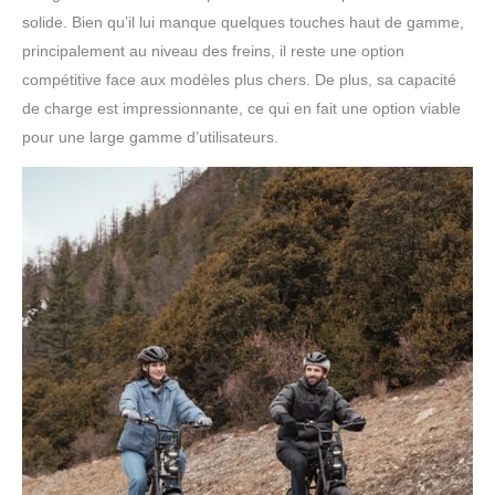
pneus neige de 20
solide. Bien qu’il lui manque quelques touches haut de gamme,
pouces. Le pneu neige
plus large de ce vélo
principalement au niveau des freins, il reste une option
électrique reste souple et
compétitive face aux modèles plus chers. De plus, sa capacité
adhère mieux aux
de charge est impressionnante, ce qui en fait une option viable
températures
pour une large gamme d’utilisateurs.
extrêmement basses,
offrant ainsi une
meilleure traction. Par
rapport aux pneus
ordinaires, ils peuvent
empêcher efficacement
le véhicule de la velo
electrique pliable de
tourner sur le côté,
réduire la distance de
freinage et être plus
résistants au dérapage.
ENGWE velo electrique
avec pneus neige vous
permet d'aller où vous
voulez. 【Réglage de la