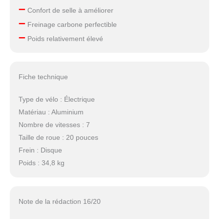
【Affichage Convivial】
–
Confort de selle à améliorer
L'écran LCD avancé de
–
velo electrique homme
Freinage carbone perfectible
–
homme fournit des
Poids relativement élevé
données telles que le
niveau de la batterie, la
vitesse instantanée et le
rapport de vitesse actuel,
Fiche technique
ce qui vous permet de
suivre les informations
Type de vélo : Électrique
les plus récentes. Le
Matériau : Aluminium
phare avant LED
Nombre de vitesses : 7
lumineux et le feu arrière
rouge (les freins peuvent
Taille de roue : 20 pouces
également s'allumer)
Frein : Disque
garantissent la sécurité
Poids : 34,8 kg
de draisienne electrique
adulte femme dans tous
les types de conditions
routières. 【Portable &
Note de la rédaction 16/20
Pratique】Ce velo