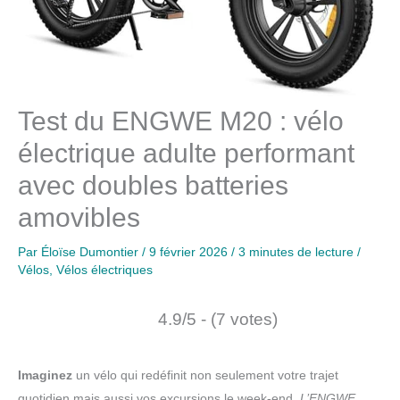
Test du ENGWE M20 : vélo
électrique adulte performant
avec doubles batteries
amovibles
Par
Éloïse Dumontier
/
9 février 2026
/
3 minutes de lecture
/
Vélos
,
Vélos électriques
4.9/5 - (7 votes)
Imaginez
un vélo qui redéfinit non seulement votre trajet
quotidien mais aussi vos excursions le week-end.
L’ENGWE