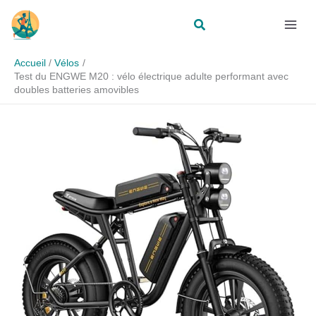
Aller
Rechercher
au
contenu
Accueil
Vélos
Test du ENGWE M20 : vélo électrique adulte performant avec
doubles batteries amovibles