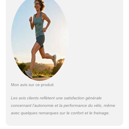
parcourir une distance
maximale de 70 km en
mode électrique pur et
jusqu'à 150 km avec le
modèle d'assistance
au pédalage.
【Excellentes
Prestations】L'avant
de ce vélo électrique
est équipé d'un
système d'absorption
des chocs mécanique
parfait, qui peut
facilement faire face à
Mon avis sur ce produit
toutes sortes de
terrains accidentés,
Les avis clients reflètent une satisfaction générale
vous offrant une
concernant l’autonomie et la performance du vélo, même
expérience de conduite
avec quelques remarques sur le confort et le freinage.
plus douce et plus
confortable. Ce vélos
électriques est équipé