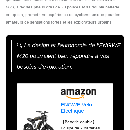
M20
, avec ses pneus gras de 20 pouces et sa double batterie
en option, promet une expérience de cyclisme unique pour les
amateurs de sensations fortes et les explorateurs urbains.
🔍
Le design et l’autonomie de l’ENGWE
M20 pourraient bien répondre à vos
besoins d’exploration.
ENGWE Velo
Electrique
Draisienne
【Batterie double】
Electrique Adulte-
Équipé de 2 batteries
Vélo Électrique