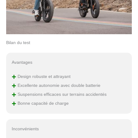
vitesse multiple】 Ce
draisienne electrique est
équipé d'une
transmission SHIMANO à
7 vitesses. Le levier de
vitesse de cet vélos
Bilan du test
électriques est à bascule
pour une plus grande
maniabilité. Choisissez la
Avantages
bonne vitesse de l'vélos
électriques pour
+
différents terrains afin de
Design robuste et attrayant
rouler plus vite, plus
+
Excellente autonomie avec double batterie
facilement et d'avoir plus
+
Suspensions efficaces sur terrains accidentés
de plaisir à rouler. Avec
ses cinq vitesses, vous
+
Bonne capacité de charge
pouvez accélérer en
tournant le guidon de
l'draisienne electrique
après avoir sélectionné
Inconvénients
la vitesse appropriée.