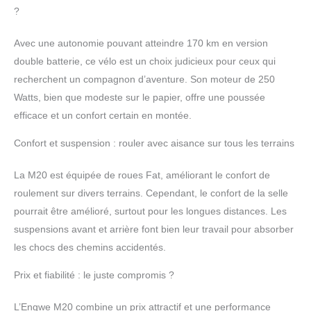
équipé d'un système
?
d'absorption des chocs
mécanique parfait, qui
Avec une autonomie pouvant atteindre 170 km en version
peut facilement faire face
double batterie, ce vélo est un choix judicieux pour ceux qui
à toutes sortes de
terrains accidentés, vous
recherchent un compagnon d’aventure. Son moteur de 250
offrant une expérience
Watts, bien que modeste sur le papier, offre une poussée
de conduite plus douce
efficace et un confort certain en montée.
et plus confortable. Ce
vélos électriques est
Confort et suspension : rouler avec aisance sur tous les terrains
équipé de freins à double
disque à l'avant et à
La M20 est équipée de roues Fat, améliorant le confort de
l'arrière pour un freinage
roulement sur divers terrains. Cependant, le confort de la selle
plus rapide et plus
stable. Les freins ont une
pourrait être amélioré, surtout pour les longues distances. Les
meilleure performance
suspensions avant et arrière font bien leur travail pour absorber
de dissipation de la
les chocs des chemins accidentés.
chaleur et ne sont pas
faciles à endommager.
Prix et fiabilité : le juste compromis ?
【Tout terrain】Velo
electrique est équipé de
L’Engwe M20 combine un prix attractif et une performance