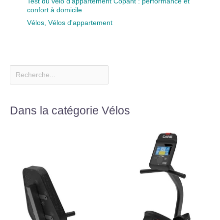
Test du vélo d’appartement Copant : performance et
【Service Client Fiable
confort à domicile
et Assistance 24/7】
Vélos
,
Vélos d'appartement
Le velo electrique
homme ENGWE est
livré préassemblé à
90%, avec les pédales
et la selle incluses.
Livraison sous 3 à 8
jours. Assistance à la
clientèle disponible 24
Dans la catégorie Vélos
heures sur 24 et 7
jours sur 7 pour
répondre à vos
questions. Garantie
d'un an sur les
moteurs, les batteries
et les contrôleurs.