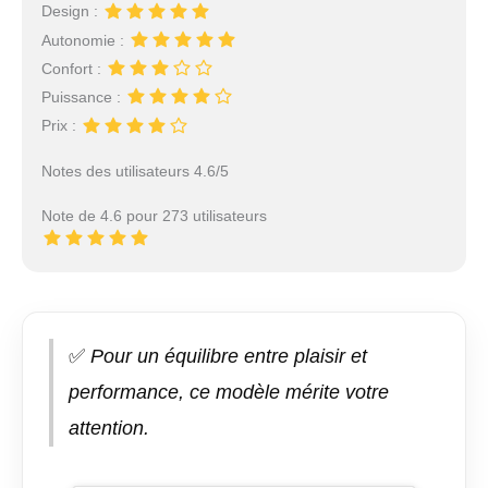
electrique femme pèse
Design :
34 kg. Idéal pour les
Autonomie :
citadins et les aventuriers
Confort :
en déplacement. Le
cadre en aluminium rend
Puissance :
ce vtt electrique adulte
Prix :
homme plus léger par
rapport à d'autres
Notes des utilisateurs 4.6/5
modèles de matériaux.
Ce draisienne électrique
Note de 4.6 pour 273 utilisateurs
peut également
transporter une charge
de 150 kg. ENGWE fat
bike electrique est votre
meilleur choix pour toute
aventure. 【Service
✅
Pour un équilibre entre plaisir et
Client Fiable et
Assistance 24/7】 Le
performance, ce modèle mérite votre
velo electrique homme
attention.
ENGWE est livré
préassemblé à 90%,
avec les pédales et la