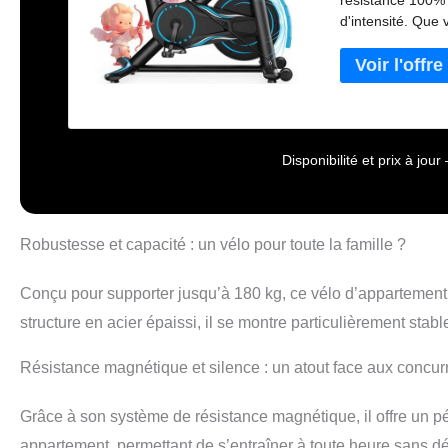
résistance 100% 
d'intensité. Que 
d'appartement s'
rouler assis, de 
avec une corde à 
tout le corps et 
roue d'inertie, g
applications int
Disponibilité et prix à jo
transparente aux 
Zwift et Kinomap.
de 1 000 pistes r
transformez vos 
Robustesse et capacité : un vélo pour toute la famille ?
Profitez d'un sui
d'entraînement p
Conçu pour supporter jusqu’à 180 kg, ce vélo d’appartement
Écran LCD et sup
multifonctionnel 
structure en acier épaissi, il se montre particulièrement stabl
distance, l'odomè
progrès en temps
Résistance magnétique et silence : un atout face aux concur
souhaitiez regar
virtuel, le suppor
Grâce à son système de résistance magnétique, il offre un pé
en sécurité et à
courroie : Contra
appartement, permettant de s’entraîner à toute heure sans d