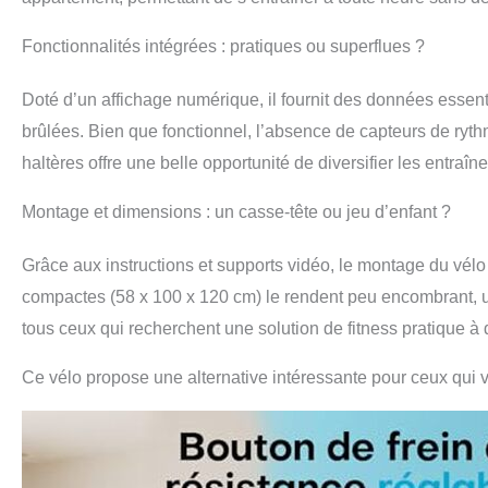
avec le temps), 
silencieux, parfa
Fonctionnalités intégrées : pratiques ou superflues ?
L'entraînement p
douceur, réduisan
Doté d’un affichage numérique, il fournit des données essentie
d'encombrement d
juste un mouveme
brûlées. Bien que fonctionnel, l’absence de capteurs de rythme
est doté d'une s
haltères offre une belle opportunité de diversifier les entraîn
d'inertie résista
antidérapants à 
Montage et dimensions : un casse-tête ou jeu d’enfant ?
l'entraînement. 
supporter un poi
Grâce aux instructions et supports vidéo, le montage du vé
plus fiable Siège
4 réglages (avant
compactes (58 x 100 x 120 cm) le rendent peu encombrant, un 
pour s'adapter aux
tous ceux qui recherchent une solution de fitness pratique à 
peloton convient 
élargie et à fort
Ce vélo propose une alternative intéressante pour ceux qui v
longues périodes
d'un support d'h
(Remarque : les h
est passé de 1 à 
téléphones porta