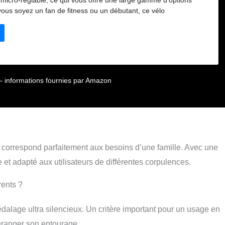
micro-réglable, ce qui vous offre une large gamme d'options
vous soyez un fan de fitness ou un débutant, ce vélo
adapte à tous vos besoins et vous permet de vous échauffer, de
rouler debout, de rouler assis avec des haltères, de rouler assis
tirer jusqu'à la position tube avant/tube arrière pour l'aérobic de
l'entraînement intensif. Le frein d'urgence arrête instantanément la
arantissant ainsi une sécurité maximale Compatible avec les
elligentes : le velo d'appartement SLUNSE se connecte de manière
ur – informations fournies par Amazon
applications de fitness les plus populaires telles que Z-sport,
 Participez à des compétitions sur des itinéraires mondiaux (plus
éelles de Kinomap) ou rejoignez des courses Zwift en direct :
séances d'entraînement en solo en une séance de fitness sociale.
vi en temps réel, d'itinéraires cyclables virtuels et de programmes
ersonnalisés, le tout depuis votre tablette ou votre smartphone
 correspond parfaitement aux besoins d’une famille. Avec une
port de tablette : Ce velo d appartement doté d'un écran LCD
affiche des données clés telles que le temps, la vitesse, la
e et adapté aux utilisateurs de différentes corpulences.
tre et les calories brûlées, ce qui vous permet de suivre vos
 réel pour des séances d'entraînement plus efficaces. Que vous
rents ?
der une vidéo, écouter de la musique ou suivre un cours de fitness
t de tablette intégré offre l'espace idéal pour garder votre appareil
dalage ultra silencieux. Un critère important pour un usage en
 portée de main Résistance magnétique et entraînement par
irement aux vélos à friction traditionnels (qui grincent et s'usent
éranger son entourage.