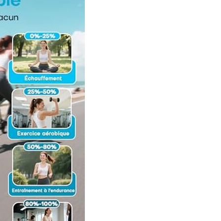
nts de connexion sûrs empêchent la casse ou la déconnexion,
me plus sûr et plus confortable Installation et transport rapides
ions compactes : Vélo appartement adulte est préassemblé à 80
vec des manuels détaillés et une trousse à outils complète.
omplète ne prend que 25 à 30 minutes. Les roues de transport
ermettent de pousser le velo femme là où vous le souhaitez,
e passer de l'intérieur à l'extérieur. En outre, il ne prend pas
 dans un coin de votre maison lorsqu'il est à l'arrêt Un service
e : Tous les produits sont assortis d'une garantie de 12 mois. Que
d'aide pour l'assemblage, l'utilisation, l'entretien ou le
 sommes là pour vous guider à chaque étape dans les 24
ptimise ses produits en recueillant en permanence les
cères de ses utilisateurs, de sorte que chaque demande et
 part est un atout précieux pour nous. Chez SLUNSE, votre
otre priorité