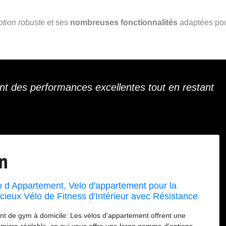
tion robuste
et ses
nombreuses fonctionnalités
adaptées pou
t des performances excellentes tout en restant
d Appartement, Velo d'appartement pour la
cieux Vélo de Fitness d'Intérieur avec Résistance
, Support d'haltères, Écran LCD, Siège
t de gym à domicile: Les vélos d'appartement offrent une
 Capacité 180KGBleu