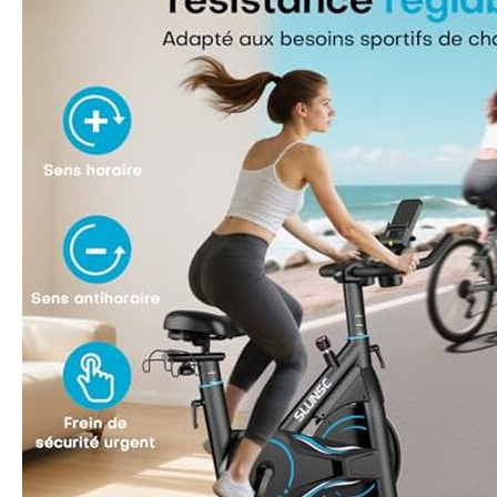
réglables et poi
rendant le cyclis
Roues et dimens
% et est fourni a
L'installation c
intégrées vous p
même s'il s'agit d
beaucoup de place
après-vente fiabl
vous ayez besoin 
dépannage, nous
heures. SLUNSE o
commentaires sin
message de votre
satisfaction est n