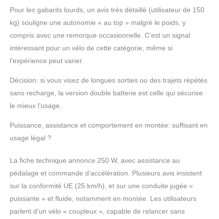
résistants au dérapage.
Pour les gabarits lourds, un avis très détaillé (utilisateur de 150
ENGWE velo electrique
kg) souligne une autonomie « au top » malgré le poids, y
avec pneus neige vous
compris avec une remorque occasionnelle. C’est un signal
permet d'aller où vous
intéressant pour un vélo de cette catégorie, même si
voulez. 【Réglage de la
vitesse multiple】 Ce
l’expérience peut varier.
draisienne electrique est
équipé d'une
Décision: si vous visez de longues sorties ou des trajets répétés
transmission à 7
sans recharge, la version double batterie est celle qui sécurise
vitesses. Le levier de
le mieux l’usage.
vitesse de cet vélos
électriques est à bascule
Puissance, assistance et comportement en montée: suffisant en
pour une plus grande
usage légal ?
maniabilité. Choisissez la
bonne vitesse de l'vélos
La fiche technique annonce 250 W, avec assistance au
électriques pour
différents terrains afin de
pédalage et commande d’accélération. Plusieurs avis insistent
rouler plus vite, plus
sur la conformité UE (25 km/h), et sur une conduite jugée «
facilement et d'avoir plus
puissante » et fluide, notamment en montée. Les utilisateurs
de plaisir à rouler. Avec
parlent d’un vélo « coupleux », capable de relancer sans
ses cinq vitesses, vous