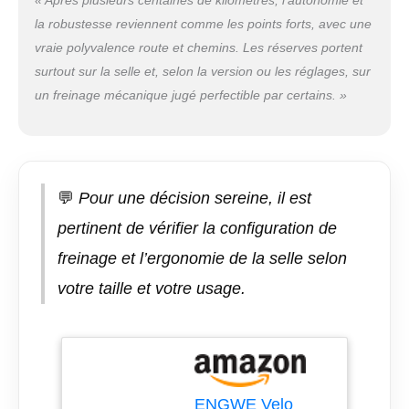
« Après plusieurs centaines de kilomètres, l’autonomie et
vous offrant une
la robustesse reviennent comme les points forts, avec une
expérience de conduite
vraie polyvalence route et chemins. Les réserves portent
plus douce et plus
confortable. Ce vélos
surtout sur la selle et, selon la version ou les réglages, sur
électriques est équipé
un freinage mécanique jugé perfectible par certains. »
de freins à double
disque à l'avant et à
l'arrière pour un
freinage plus rapide et
plus stable. Les freins
💬
Pour une décision sereine, il est
ont une meilleure
performance de
pertinent de vérifier la configuration de
dissipation de la
freinage et l’ergonomie de la selle selon
chaleur et ne sont pas
faciles à endommager.
votre taille et votre usage.
【Tout terrain】Velo
electrique est équipé
de pneus neige de 20
pouces. Le pneu neige
plus large de ce vélo
électrique reste souple
ENGWE Velo