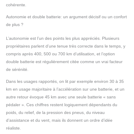
de dissipation de la
cohérente.
chaleur et ne sont pas
faciles à endommager.
Autonomie et double batterie: un argument décisif ou un confort
【Tout terrain】Velo
de plus ?
electrique est équipé de
pneus neige de 20
L’autonomie est l’un des points les plus appréciés. Plusieurs
pouces. Le pneu neige
plus large de ce vélo
propriétaires parlent d’une tenue très correcte dans le temps, y
électrique reste souple et
compris après 400, 500 ou 700 km d’utilisation, et l’option
adhère mieux aux
double batterie est régulièrement citée comme un vrai facteur
températures
de sérénité.
extrêmement basses,
offrant ainsi une
Dans les usages rapportés, on lit par exemple environ 30 à 35
meilleure traction. Par
rapport aux pneus
km en usage majoritaire à l’accélération sur une batterie, et un
ordinaires, ils peuvent
autre retour évoque 45 km avec une seule batterie « sans
empêcher efficacement
pédaler ». Ces chiffres restent logiquement dépendants du
le véhicule de la velo
poids, du relief, de la pression des pneus, du niveau
electrique pliable de
tourner sur le côté,
d’assistance et du vent, mais ils donnent un ordre d’idée
réduire la distance de
réaliste.
freinage et être plus