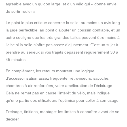
de draisienne electrique
agréable avec un guidon large, et d’un vélo qui « donne envie
adulte femme dans tous
de sortir rouler ».
les types de conditions
routières. 【Portable &
Le point le plus critique concerne la selle: au moins un avis long
Pratique】Ce velo
la juge perfectible, au point d’ajouter un coussin gonflable, et un
electrique femme pèse
34 kg. Idéal pour les
autre souligne que les très grandes tailles peuvent être moins à
citadins et les aventuriers
l’aise si la selle n’offre pas assez d’ajustement. C’est un sujet à
en déplacement. Le
prendre au sérieux si vos trajets dépassent régulièrement 30 à
cadre en aluminium rend
45 minutes.
ce vtt electrique adulte
homme plus léger par
En complément, les retours montrent une logique
rapport à d'autres
modèles de matériaux.
d’accessoirisation assez fréquente: rétroviseurs, sacoche,
Ce draisienne électrique
chambres à air renforcées, voire amélioration de l’éclairage.
peut également
Cela ne remet pas en cause l’intérêt du vélo, mais indique
transporter une charge
qu’une partie des utilisateurs l’optimise pour coller à son usage.
de 150 kg. ENGWE fat
bike electrique est votre
Freinage, finitions, montage: les limites à connaître avant de se
meilleur choix pour toute
décider
aventure. 【Service
Client Fiable et