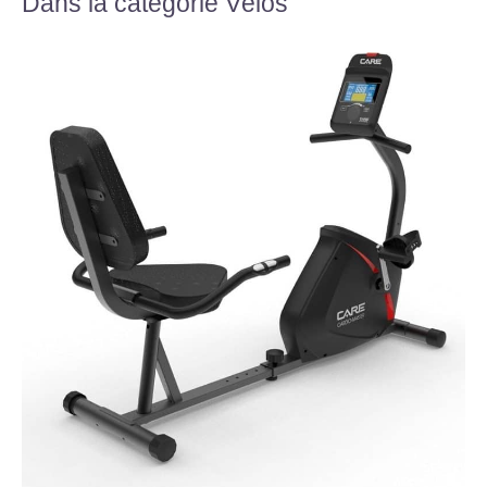
Dans la catégorie Vélos
heures sur 24 et 7
jours sur 7 pour
répondre à vos
questions. Garantie
d'un an sur les
moteurs, les batteries
et les contrôleurs.