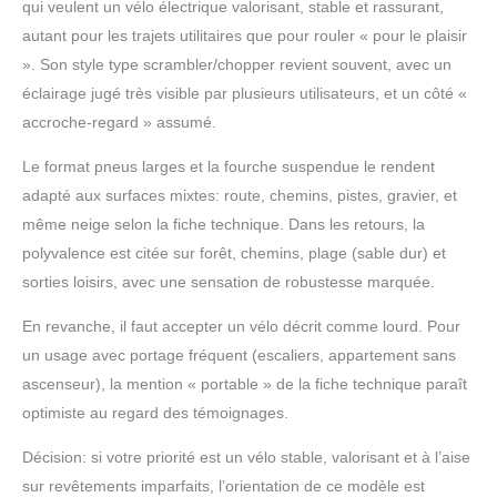
qui veulent un vélo électrique valorisant, stable et rassurant,
jusqu'à 150 km avec le
modèle d'assistance au
autant pour les trajets utilitaires que pour rouler « pour le plaisir
pédalage. 【Excellentes
». Son style type scrambler/chopper revient souvent, avec un
Prestations】L'avant de
éclairage jugé très visible par plusieurs utilisateurs, et un côté «
ce vélo électrique est
accroche-regard » assumé.
équipé d'un système
d'absorption des chocs
Le format pneus larges et la fourche suspendue le rendent
mécanique parfait, qui
adapté aux surfaces mixtes: route, chemins, pistes, gravier, et
peut facilement faire face
à toutes sortes de
même neige selon la fiche technique. Dans les retours, la
terrains accidentés, vous
polyvalence est citée sur forêt, chemins, plage (sable dur) et
offrant une expérience
sorties loisirs, avec une sensation de robustesse marquée.
de conduite plus douce
et plus confortable. Ce
En revanche, il faut accepter un vélo décrit comme lourd. Pour
vélos électriques est
un usage avec portage fréquent (escaliers, appartement sans
équipé de freins à double
disque à l'avant et à
ascenseur), la mention « portable » de la fiche technique paraît
l'arrière pour un freinage
optimiste au regard des témoignages.
plus rapide et plus
stable. Les freins ont une
Décision: si votre priorité est un vélo stable, valorisant et à l’aise
meilleure performance
sur revêtements imparfaits, l’orientation de ce modèle est