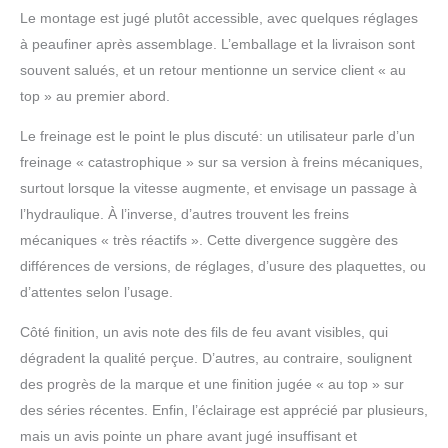
Assistance 24/7】 Le
Le montage est jugé plutôt accessible, avec quelques réglages
velo electrique homme
à peaufiner après assemblage. L’emballage et la livraison sont
ENGWE est livré
souvent salués, et un retour mentionne un service client « au
préassemblé à 90%,
top » au premier abord.
avec les pédales et la
selle incluses. Livraison
Le freinage est le point le plus discuté: un utilisateur parle d’un
sous 3 à 8 jours.
freinage « catastrophique » sur sa version à freins mécaniques,
Assistance à la clientèle
disponible 24 heures sur
surtout lorsque la vitesse augmente, et envisage un passage à
24 et 7 jours sur 7 pour
l’hydraulique. À l’inverse, d’autres trouvent les freins
répondre à vos
mécaniques « très réactifs ». Cette divergence suggère des
questions. Garantie d'un
différences de versions, de réglages, d’usure des plaquettes, ou
an sur les moteurs, les
batteries et les
d’attentes selon l’usage.
contrôleurs.
Côté finition, un avis note des fils de feu avant visibles, qui
dégradent la qualité perçue. D’autres, au contraire, soulignent
des progrès de la marque et une finition jugée « au top » sur
des séries récentes. Enfin, l’éclairage est apprécié par plusieurs,
mais un avis pointe un phare avant jugé insuffisant et