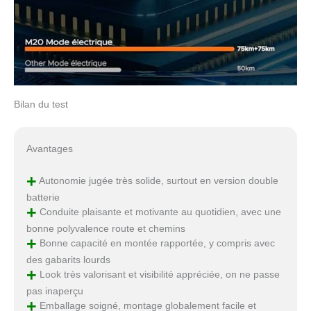
Bilan du test
Avantages
+
Autonomie jugée très solide, surtout en version double
batterie
+
Conduite plaisante et motivante au quotidien, avec une
bonne polyvalence route et chemins
+
Bonne capacité en montée rapportée, y compris avec
des gabarits lourds
+
Look très valorisant et visibilité appréciée, on ne passe
pas inaperçu
+
Emballage soigné, montage globalement facile et