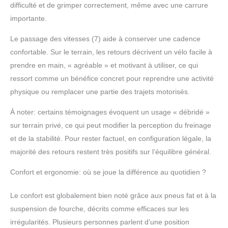
pouvez accélérer en
difficulté et de grimper correctement, même avec une carrure
tournant le guidon de
importante.
l'draisienne electrique
après avoir sélectionné
Le passage des vitesses (7) aide à conserver une cadence
la vitesse appropriée.
confortable. Sur le terrain, les retours décrivent un vélo facile à
【Affichage Convivial】
prendre en main, « agréable » et motivant à utiliser, ce qui
L'écran LCD avancé de
ressort comme un bénéfice concret pour reprendre une activité
velo electrique homme
homme fournit des
physique ou remplacer une partie des trajets motorisés.
données telles que le
niveau de la batterie, la
À noter: certains témoignages évoquent un usage « débridé »
vitesse instantanée et le
sur terrain privé, ce qui peut modifier la perception du freinage
rapport de vitesse actuel,
et de la stabilité. Pour rester factuel, en configuration légale, la
ce qui vous permet de
majorité des retours restent très positifs sur l’équilibre général.
suivre les informations
les plus récentes. Le
Confort et ergonomie: où se joue la différence au quotidien ?
phare avant LED
lumineux et le feu arrière
Le confort est globalement bien noté grâce aux pneus fat et à la
rouge (les freins peuvent
également s'allumer)
suspension de fourche, décrits comme efficaces sur les
garantissent la sécurité
irrégularités. Plusieurs personnes parlent d’une position