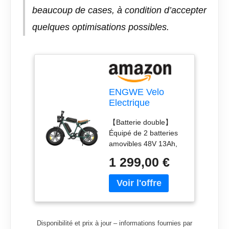
beaucoup de cases, à condition d’accepter
quelques optimisations possibles.
ENGWE Velo
Electrique
Draisienne
【Batterie double】
Electrique Adulte-
Équipé de 2 batteries
Vélo Électrique
amovibles 48V 13Ah,
avec 2 Batteries
dont le temps de
Amovible 48V
1 299,00 €
charge n'est que de 4
13Ah, Vélos
à 5 heures, ce velo
Électriques
electrique peut
Jusqu'à
parcourir de plus
75km+75km, 20
longues distances. Ce
Pouces, 7
velo electrique dispose
Vitesses, M20
Disponibilité et prix à jour – informations fournies par